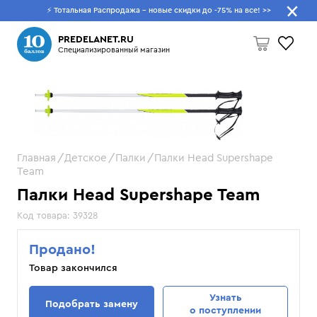
⚡ Тотальная Распродажа - новые скидки до -75% на все!
>>
Что будем искать?
PREDELANET.RU
Специализированный магазин
Пусто
Главная
Детское
Палки
Палки Head Supershape
Team
Палки Head Supershape Team
Код товара:
39328
Продано!
Товар закончился
Узнать
Подобрать замену
о поступлении