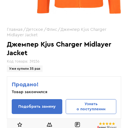
Главная
Детское
Флис
Джемпер Kjus Charger
Midlayer Jacket
Джемпер Kjus Charger Midlayer
Jacket
Код товара:
39236
Уже купили 35 раз
Продано!
Товар закончился
Узнать
Подобрать замену
о поступлении