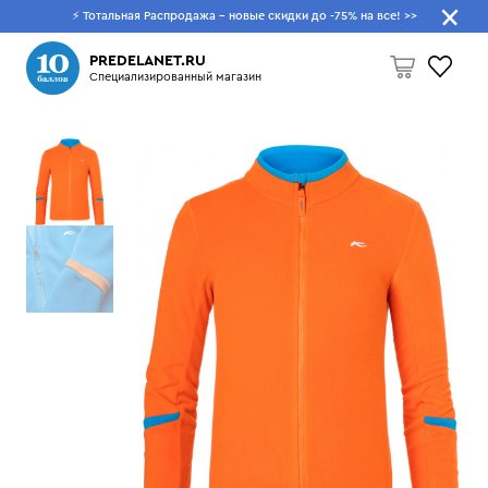
⚡ Тотальная Распродажа - новые скидки до -75% на все!
>>
Что будем искать?
PREDELANET.RU
Специализированный магазин
Пусто