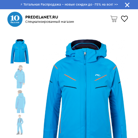
⚡ Тотальная Распродажа - новые скидки до -75% на все!
>>
Что будем искать?
PREDELANET.RU
Специализированный магазин
Пусто