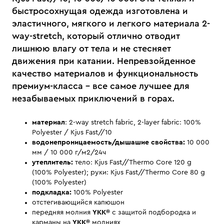
быстросохнущая одежда изготовлена и
эластичного, мягкого и легкого материала 2-
way-stretch, который отлично отводит
лишнюю влагу от тела и не стесняет
движения при катании. Непревзойденное
качество материалов и функциональность
премиум-класса - все самое лучшее для
незабываемых приключений в горах.
материал
: 2-way stretch fabric, 2-layer fabric: 100%
Polyester / Kjus Fast//10
водонепроницаемость/дышашие свойства:
10 000
мм / 10 000 г/м2/24ч
утеплитель:
тело: Kjus Fast//Thermo Core 120 g
(100% Polyester); руки: Kjus Fast//Thermo Core 80 g
(100% Polyester)
подкладка:
100% Polyester
отстегивающийся капюшон
передняя молния
YKK®
с защитой подбородка и
карманы на
YKK®
молниях