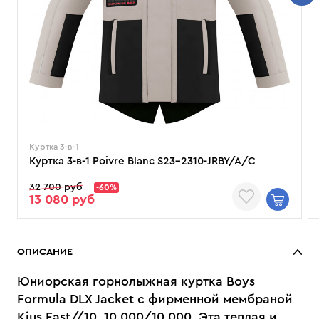
Куртка 3-в-1
Куртка 3-в-1 Poivre Blanc S23-2310-JRBY/A/C
32 700 руб
-60%
13 080 руб
ОПИСАНИЕ
Юниорская горнолыжная куртка Boys
Formula DLX Jacket с фирменной мембраной
Kjus Fast//10, 10 000/10 000. Эта теплая и