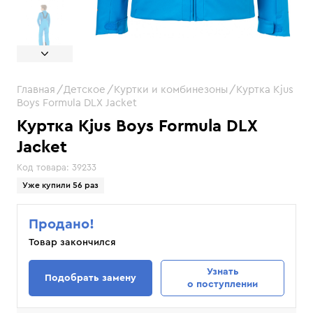
Главная
Детское
Куртки и комбинезоны
Куртка Kjus
Boys Formula DLX Jacket
Куртка Kjus Boys Formula DLX
Jacket
Код товара:
39233
Уже купили 56 раз
Продано!
Товар закончился
Узнать
Подобрать замену
о поступлении