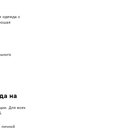
я одежда с
орошая
льного
да на
ии. Для всех
й.
и личной