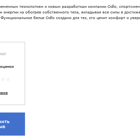
ременным технологиям и новым разработкам компании Odlo, спортсмен
и энергии на обогрев собственного тела, вкладывая все силы в достиже
Функциональное белье Odlo создано для тех, кто ценит комфорт и увер
ИНГ
 оценок
ывов
вить
ыв