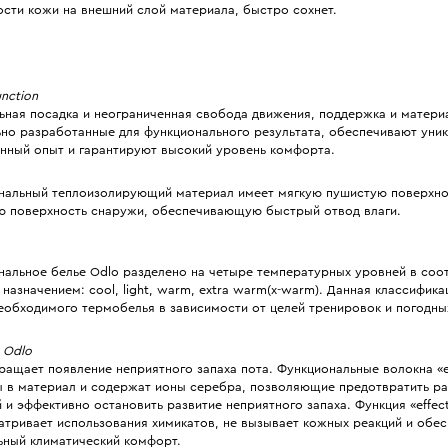
сти кожи на внешний слой материала, быстро сохнет.
nction
ьная посадка и неограниченная свобода движения, поддержка и матери
ьно разработанные для функционального результата, обеспечивают уник
нный опыт и гарантируют высокий уровень комфорта.
нальный теплоизолирующий материал имеет мягкую пушистую поверхнос
ю поверхность снаружи, обеспечивающую быстрый отвод влаги.
нальное белье Odlo разделено на четыре температурных уровней в соот
назначением: cool, light, warm, extra warm(x-warm). Данная классифик
еобходимого термобелья в зависимости от целей тренировок и погодны
y Odlo
ащает появление неприятного запаха пота. Функциональные волокна «e
ы в материал и содержат ионы серебра, позволяющие предотвратить р
 и эффективно остановить развитие неприятного запаха. Функция «effect
атривает использования химикатов, не вызывает кожных реакций и обес
ьный климатический комфорт.