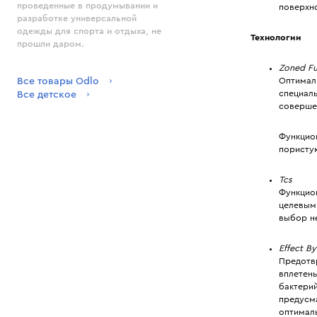
проведенные в продумывании и
поверхно
разработке универсальной
одежды для спорта и отдыха, не
Технологии
прошли даром.
Zoned Fu
Все товары Odlo
Оптимал
специал
Все детское
соверше
Функцио
пористу
Tcs
Функцио
целевым 
выбор н
Effect B
Предотвр
вплетен
бактерий
предусм
оптимал