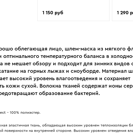
1 150 руб
1 290 
орошо облегающая лицо, шлем-маска из мягкого ф
 оптимального температурного баланса в холодно
а не мешает обзору и подходит для зимних видов 
 катание на горных лыжах и сноуборде. Материал 
ает высокий уровень влагоотведения и сохраняет
ть кожи сухой. Волокна тканей содержат ионы сер
редотвращают образование бактерий.
ect - 100% полиэстер.
жная эластичная ткань, обладающая высоким уровнем теплоизоляции б
ой поверхности на внутренней стороне. Высоким уровнем отведения вла