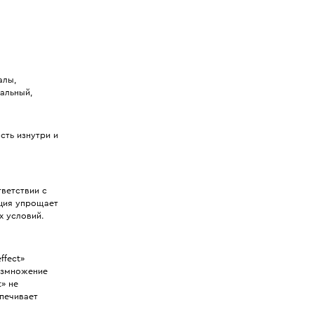
алы,
альный,
ть изнутри и
ветствии с
ация упрощает
х условий.
ffect»
азмножение
» не
печивает