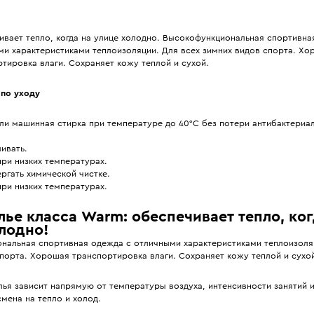
вает тепло, когда на улице холодно. Высокофункциональная спортивна
ми характеристиками теплоизоляции. Для всех зимних видов спорта. Х
тировка влаги. Сохраняет кожу теплой и сухой.
по уходу
ли машинная стирка при температуре до 40°С без потери антибактериа
.
ивать.
при низких температурах.
ргать химической чистке.
ри низких температурах.
ье класса Warm: обеспечивает тепло, ког
лодно!
нальная спортивная одежда с отличными характеристиками теплоизоляц
порта. Хорошая транспортировка влаги. Сохраняет кожу теплой и сухо
ья зависит напрямую от температуры воздуха, интенсивности занятий 
мена на тепло и холод.