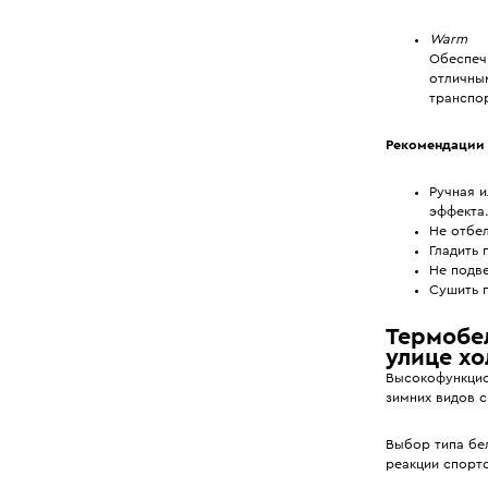
Warm
Обеспечи
отличны
транспор
Рекомендации 
Ручная и
эффекта
Не отбел
Гладить 
Не подве
Сушить п
Термобел
улице хо
Высокофункцио
зимних видов с
Выбор типа бел
реакции спортс