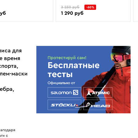
3 230 руб
-60%
руб
1 290 руб
лиса для
е время
спорта,
шлем-маски
ебра,
лагодаря
ги с