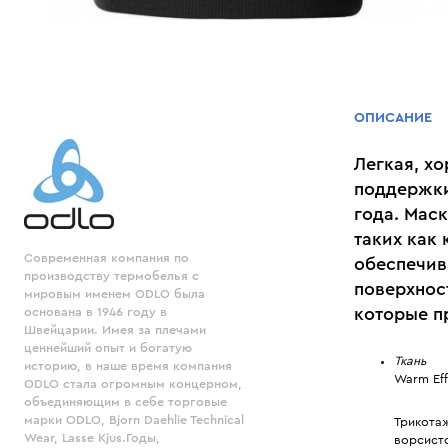
ОПИСАНИЕ
Легкая, х
поддержки
года. Маск
таких как
Современная компания по
обеспечив
производству термобелья с
поверхнос
мировым именем ODLO была
которые п
основана в 1946 году в
Швейцарии. Имея за плечами
ценнейший опыт и богатую
Ткань
историю, в наше время компания
Warm Eff
ODLO стала огромным концерном,
объединяющим в себе торговые
марки ODLO, Bjorn Daehlie Technical
Трикота
Wear, Lasse Kjus.Годы,
ворсист