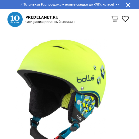
⚡ Тотальная Распродажа - новые скидки до -75% на все!
>>
Что будем искать?
PREDELANET.RU
Специализированный магазин
Пусто