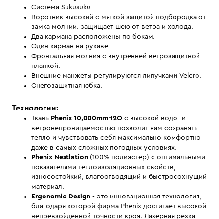
Система Sukusuku
Воротник высокий с мягкой защитой подбородка от
замка молнии. защищает шею от ветра и холода.
Два кармана расположены по бокам.
Один карман на рукаве.
Фронтальная молния с внутренней ветрозащитной
планкой.
Внешние манжеты регулируются липучками Velcro.
Снегозащитная юбка.
Технологии:
Ткань
Phenix 10,000mmH2O
с высокой водо- и
ветронепроницаемостью позволит вам сохранять
тепло и чувствовать себя максимально комфортно
даже в самых сложных погодных условиях.
Phenix Nestlation
(100% полиэстер) с оптимальными
показателями теплоизоляционных свойств,
износостойкий, влагоотводящий и быстросохнущий
материал.
Ergonomic Design
- это инновационная технология,
благодаря которой фирма Phenix достигает высокой
непревзойденной точности кроя. Лазерная резка