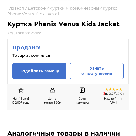
Главная
Детское
Куртки и комбинезоны
Куртка
Phenix Venus Kids Jacket
Куртка Phenix Venus Kids Jacket
Код товара:
39156
Продано!
Товар закончился
Узнать
Подобрать замену
о поступлении
Нам 15 лет!
Центр,
Своя
Наш рейтинг
C 2007 года
метро 560м
парковка
4.9/
5
Аналогичные товары в наличии