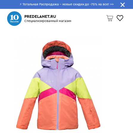
⚡ Тотальная Распродажа - новые скидки до -75% на все!
>>
Что будем искать?
PREDELANET.RU
Специализированный магазин
Пусто