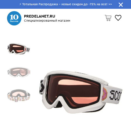
⚡ Тотальная Распродажа - новые скидки до -75% на все!
>>
Что будем искать?
PREDELANET.RU
Специализированный магазин
Пусто