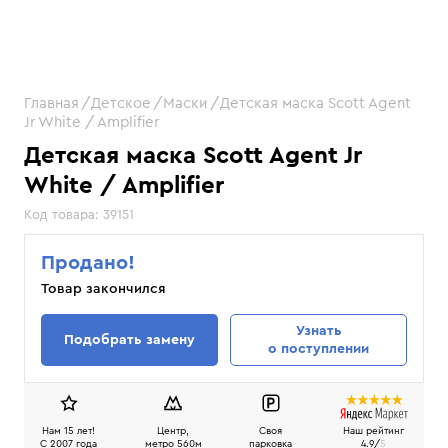
Главная
Детское
Маски
Детская маска Scott Agent
Jr White / Amplifier
Детская маска Scott Agent Jr
White / Amplifier
Код товара:
39151
Продано!
Товар закончился
Узнать
Подобрать замену
о поступлении
Нам 15 лет!
Центр,
Своя
Наш рейтинг
C 2007 года
метро 560м
парковка
4.9/
5