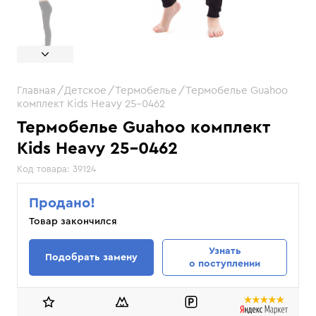
Главная
Детское
Термобелье
Термобелье Guahoo
комплект Kids Heavy 25-0462
Термобелье Guahoo комплект
Kids Heavy 25-0462
Код товара:
39124
Продано!
Товар закончился
Узнать
Подобрать замену
о поступлении