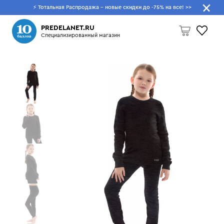
⚡ Тотальная Распродажа - новые скидки до -75% на все!
>>
Что будем искать?
PREDELANET.RU
Специализированный магазин
Пусто