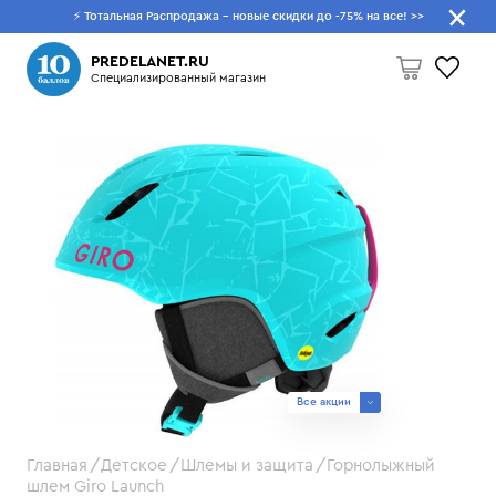
⚡ Тотальная Распродажа - новые скидки до -75% на все!
>>
Что будем искать?
PREDELANET.RU
Специализированный магазин
Пусто
Все акции
Главная
Детское
Шлемы и защита
Горнолыжный
шлем Giro Launch