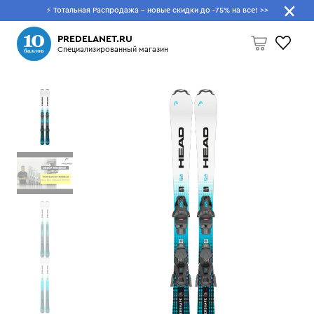
⚡ Тотальная Распродажа - новые скидки до -75% на все!
>>
Что будем искать?
PREDELANET.RU
Специализированный магазин
Пусто