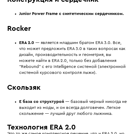
Junior Power Frame с синтетическим сердечником.
Rocker
ERA 2.0
— является младшим братом ERA 3.0. Все,
что может предложить ERA 3.0 в таких вопросах как
дизайн, производительность и геометрия, вы
можете найти в ERA 2.0, только без добавления
"Rebound" с его Intelligence системой (электронной
системой курсового контроля лыжи).
Скользяк
E база со структурой
— базовый черный никогда не
выходит из моды, и он всегда долговечен. Легкое
скольжение — лучший друг любого лыжника.
Технология ERA 2.0
Это то же самое комплексное решение, что и ERA 3.0, но