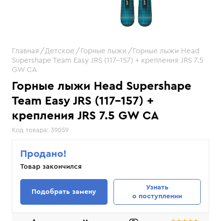
Главная
Детское
Горные лыжи
Горные лыжи Head
Supershape Team Easy JRS (117–157) + крепления JRS 7.5
GW CA
Горные лыжи Head Supershape
Team Easy JRS (117–157) +
крепления JRS 7.5 GW CA
Код товара:
39059
Продано!
Товар закончился
Узнать
Подобрать замену
о поступлении