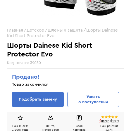
Главная
Детское
Шлемы и защита
Шорты Dainese
Kid Short Protector Evo
Шорты Dainese Kid Short
Protector Evo
Код товара:
39030
Продано!
Товар закончился
Узнать
Подобрать замену
о поступлении
Нам 15 лет!
Центр,
Своя
Наш рейтинг
C 2007 года
метро 560м
парковка
4.9/
5