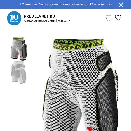
⚡ Тотальная Распродажа - новые скидки до -75% на все!
>>
Что будем искать?
PREDELANET.RU
Специализированный магазин
Пусто