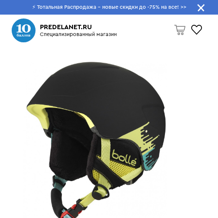
⚡ Тотальная Распродажа - новые скидки до -75% на все!
>>
Что будем искать?
PREDELANET.RU
Специализированный магазин
Пусто