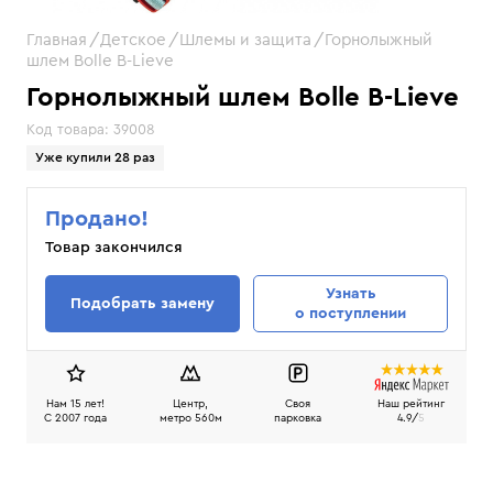
Главная
Детское
Шлемы и защита
Горнолыжный
шлем Bolle B-Lieve
Горнолыжный шлем Bolle B-Lieve
Код товара:
39008
Уже купили 28 раз
Продано!
Товар закончился
Узнать
Подобрать замену
о поступлении
Нам 15 лет!
Центр,
Своя
Наш рейтинг
C 2007 года
метро 560м
парковка
4.9/
5