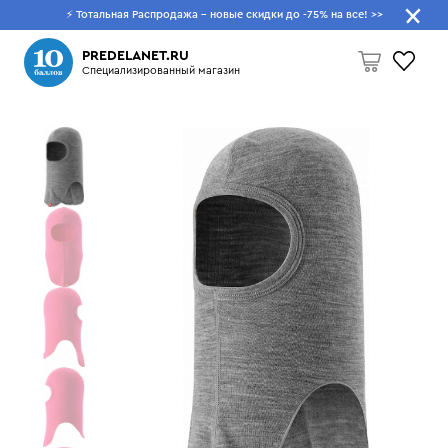
⚡ Тотальная Распродажа - новые скидки до -75% на все!
>>
Что будем искать?
PREDELANET.RU
Специализированный магазин
Пусто