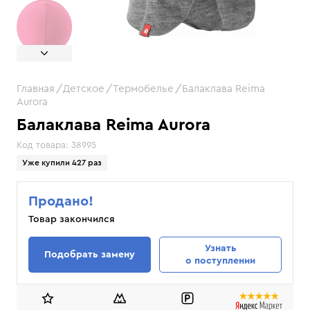
Главная
Детское
Термобелье
Балаклава Reima
Aurora
Балаклава Reima Aurora
Код товара:
38995
Уже купили 427 раз
Продано!
Товар закончился
Узнать
Подобрать замену
о поступлении