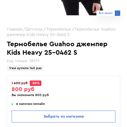
Все акции
Главная
Детское
Термобелье
Термобелье Guahoo
джемпер Kids Heavy 25-0462 S
Термобелье Guahoo джемпер
Kids Heavy 25-0462 S
Код товара:
38979
Уже купили 140 раз
1 600 руб
-50%
800 руб
Вы экономите 800 руб
в наличии онлайн
Забрать из магазина