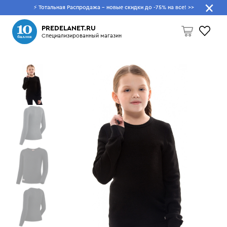
⚡ Тотальная Распродажа - новые скидки до -75% на все!
>>
Что будем искать?
PREDELANET.RU
Специализированный магазин
Пусто