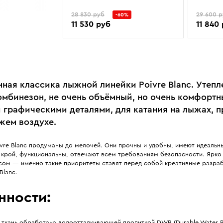
28 830 руб
29 600 
-60%
11 530 руб
11 840
ная классика лыжной линейки Poivre Blanc. Утеп
мбинезон, не очень объёмный, но очень комфортн
 графическими деталями, для катания на лыжах, п
ежем воздухе.
ivre Blanc продуманы до мелочей. Они прочны и удобны, имеют идеальн
 крой, функциональны, отвечают всем требованиям безопасности. Ярко 
усом — именно такие приоритеты ставят перед собой креативные разра
Blanc.
нности:
ткань обработана водоотталкивающей пропиткой DWR (Durable Water Re