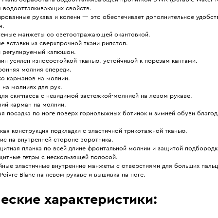
я водоотталкивающих свойств.
ированные рукава и колени — это обеспечивает дополнительное удобст
я.
уемые манжеты со светоотражающей окантовкой.
е вставки из сверхпрочной ткани рипстоп.
 регулируемый капюшон.
ин усилен износостойкой тканью, устойчивой к порезам кантами.
ронняя молния спереди.
ко карманов на молнии.
на молниях для рук.
ля ски-пасса с невидимой застежкой-молнией на левом рукаве.
ний карман на молнии.
я посадка по ноге поверх горнолыжных ботинок и зимней обуви благод
кая конструкция подкладки с эластичной трикотажной тканью.
ис на внутренней стороне воротника.
щитная планка по всей длине фронтальной молнии и защитой подбородк
щитные гетры с нескользящей полосой.
йные эластичные внутренние манжеты с отверстиями для больших пальц
Poivre Blanc на левом рукаве и вышивка на ноге.
еские характеристики: