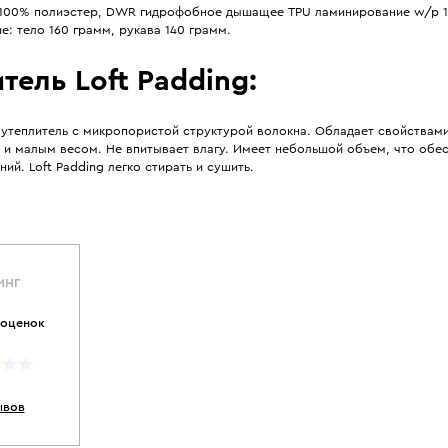
 100% полиэстер, DWR гидрофобное дышащее TPU ламинирование w/p 
е: тело 160 грамм, рукава 140 грамм.
тель Loft Padding:
 утеплитель с микропористой структурой волокна. Обладает свойствами
 и малым весом. Не впитывает влагу. Имеет небольшой объем, что обе
ний. Loft Padding легко стирать и сушить.
ИНГ
 оценок
ывов