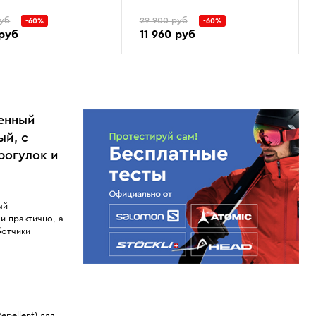
руб
29 900 руб
-60%
-60%
 руб
11 960 руб
ленный
ый, с
рогулок и
ый
и практично, а
ботчики
pellent) для