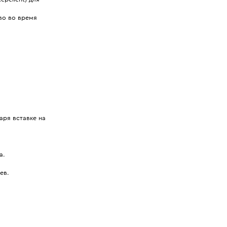
во во время
аря вставке на
а.
ев.