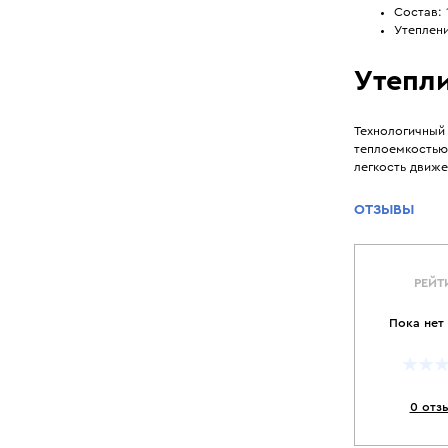
Состав:
Утеплени
Утепли
Технологичный
теплоемкостью
легкость движе
ОТЗЫВЫ
РЕЙТ
Пока нет
0 отз