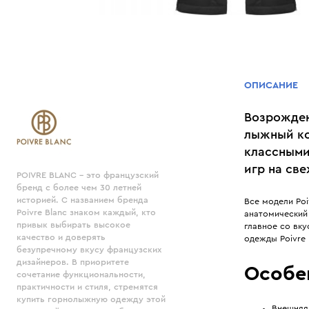
ОПИСАНИЕ
Возрожден
лыжный ко
классными
игр на св
POIVRE BLANC - это французский
бренд с более чем 30 летней
историей. С названием бренда
Все модели Po
Poivre Blanc знаком каждый, кто
анатомический
привык выбирать высокое
главное со вк
качество и доверять
одежды Poivre 
безупречному вкусу французских
дизайнеров. В приоритете
Особе
сочетание функциональности,
практичности и стиля, стремятся
купить горнолыжную одежду этой
Внешняя 