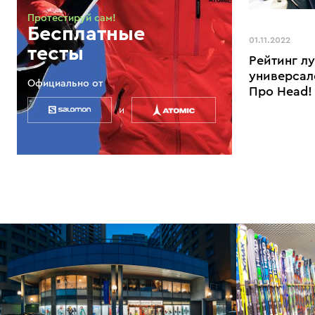
Протестируй сам!
Бесплатные
01.11.2022
тесты
Рейтинг л
универсал
Официально от
Про Head!
и