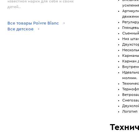
известной марки для себя и своих
усилени
детей..
Артикул
движени
Регулир
Все товары Poivre Blanc
Глянцевы
Все детское
Съемный
Низ штан
Двухсто
Несколь
Карманы 
Карман д
Внутрен
Идеальна
молнии.
Техничес
Термофл
Ветроза
Снегоза
Двухсло
Логотип 
Технич