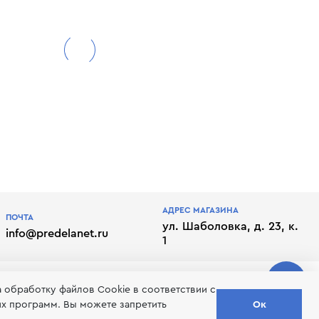
АДРЕС МАГАЗИНА
ПОЧТА
ул. Шаболовка, д. 23, к.
info@predelanet.ru
1
а обработку файлов Сookie в соответствии с
их программ. Вы можете запретить
Ок
лате
Отписаться от рассылки