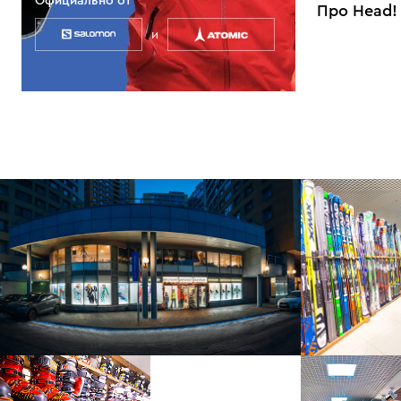
Официально от
Про Head!
и