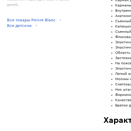
детей..
Карманы 
Внутрен
Анатоми
Все товары Poivre Blanc
Съемный
Все детское
Капюшон
Съемный
Флисовая
Эластич
Эластич
Область
Застежка
На пояс
Эластич
Легкий 
Молнии н
Снегоза
Низ штан
Фирменн
Качеств
Брелок д
Характ