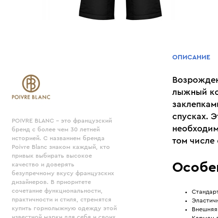
ОПИСАНИЕ
Возрожден
лыжный ко
заклепкам
спусках. 
POIVRE BLANC - это французский
необходим
бренд с более чем 30 летней
историей. С названием бренда
том числе
Poivre Blanc знаком каждый, кто
привык выбирать высокое
Особе
качество и доверять
безупречному вкусу французских
дизайнеров. В приоритете
сочетание функциональности,
Стандарт
практичности и стиля, стремятся
Эластичн
купить горнолыжную одежду этой
Внешняя
известной марки для себя и своих
Карман д