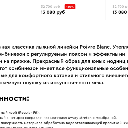
32 700 руб
32 700 р
-60%
13 080 руб
13 080
ная классика лыжной линейки Poivre Blanc. Утеп
мбинезон с регулируемым поясом и эффектными
и на пряжке. Прекрасный образ для юных модниц 
Этот комбинезон имеет все функциональные особен
ые для комфортного катания и стильного внешнего
 съемную опушку из искусственного меха.
нности:
ный крой (Regular Fit).
ый в четырех направлениях материал 4-way stretch с мембраной.
 поверхность материала обработана водоотталкивающей пропиткой D
ля ски-пасса на левом рукаве.