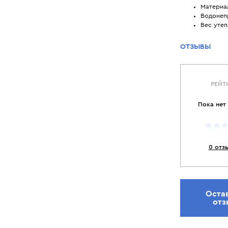
Материал
Водонеп
Вес утеп
ОТЗЫВЫ
РЕЙТ
Пока нет
0 отз
Оста
отз