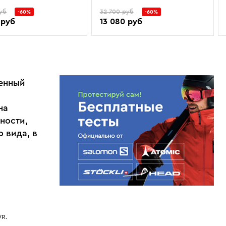
уб
32 700 руб
-60%
-60%
 руб
13 080 руб
ленный
на
ности,
 вида, в
WR.