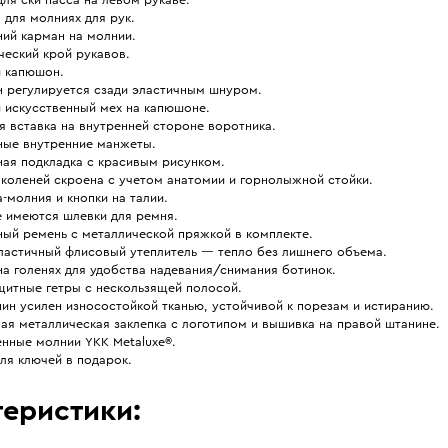
для молниях для рук.
ний карман на молнии.
ческий крой рукавов.
 капюшон.
 регулируется сзади эластичным шнуром.
 искусственный мех на капюшоне.
 вставка на внутренней стороне воротника.
ные внутренние манжеты.
ная подкладка с красивым рисунком.
 коленей скроена с учетом анатомии и горнолыжной стойки.
-молния и кнопки на талии.
е имеются шлевки для ремня.
ный ремень с металлической пряжкой в комплекте.
эластичный флисовый утеплитель — тепло без лишнего объема.
а голенях для удобства надевания/снимания ботинок.
щитные гетры с нескользящей полосой.
ин усилен износостойкой тканью, устойчивой к порезам и истиранию.
ая металлическая заклепка с логотипом и вышивка на правой штанине.
енные молнии YKK Metaluxe®.
ля ключей в подарок.
еристики: