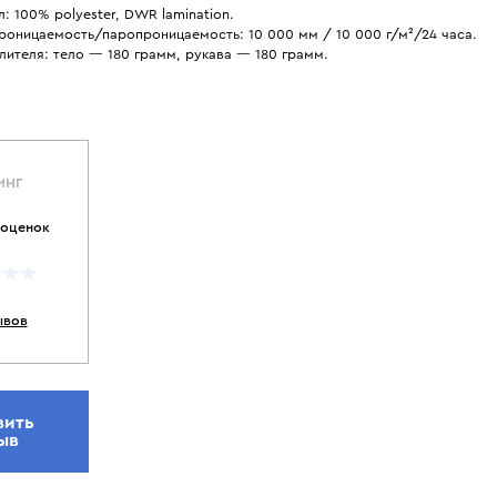
: 100% polyester, DWR lamination.
роницаемость/паропроницаемость: 10 000 мм / 10 000 г/м²/24 часа.
лителя: тело — 180 грамм, рукава — 180 грамм.
ИНГ
 оценок
ывов
вить
ыв