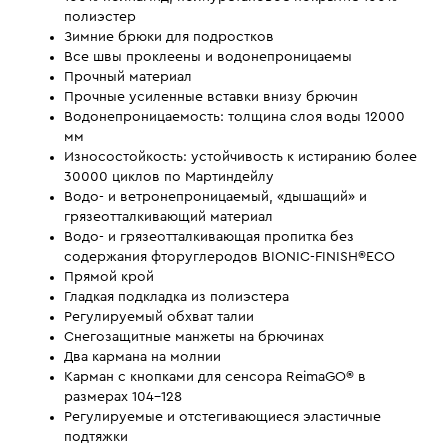
полиэстер
Зимние брюки для подростков
Все швы проклеены и водонепроницаемы
Прочный материал
Прочные усиленные вставки внизу брючин
Водонепроницаемость: толщина слоя воды 12000
мм
Износостойкость: устойчивость к истиранию более
30000 циклов по Мартиндейлу
Водо- и ветронепроницаемый, «дышащий» и
грязеотталкивающий материал
Водо- и грязеотталкивающая пропитка без
содержания фторуглеродов BIONIC-FINISH®ECO
Прямой крой
Гладкая подкладка из полиэстера
Регулируемый обхват талии
Снегозащитные манжеты на брючинах
Два кармана на молнии
Карман с кнопками для сенсора ReimaGO® в
размерах 104-128
Регулируемые и отстегивающиеся эластичные
подтяжки