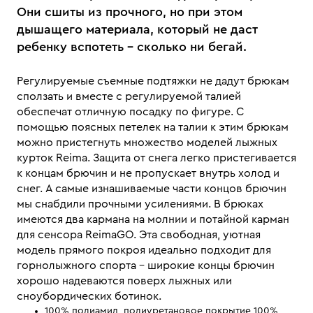
Они сшиты из прочного, но при этом
дышащего материала, который не даст
ребенку вспотеть – сколько ни бегай.
Регулируемые съемные подтяжки не дадут брюкам
сползать и вместе с регулируемой талией
обеспечат отличную посадку по фигуре. С
помощью поясных петелек на талии к этим брюкам
можно пристегнуть множество моделей лыжных
курток Reima. Защита от снега легко пристегивается
к концам брючин и не пропускает внутрь холод и
снег. А самые изнашиваемые части концов брючин
мы снабдили прочными усилениями. В брюках
имеются два кармана на молнии и потайной карман
для сенсора ReimaGO. Эта свободная, уютная
модель прямого покроя идеально подходит для
горнолыжного спорта – широкие концы брючин
хорошо надеваются поверх лыжных или
сноубордических ботинок.
100% полиамид, полиуретановое покрытие 100%