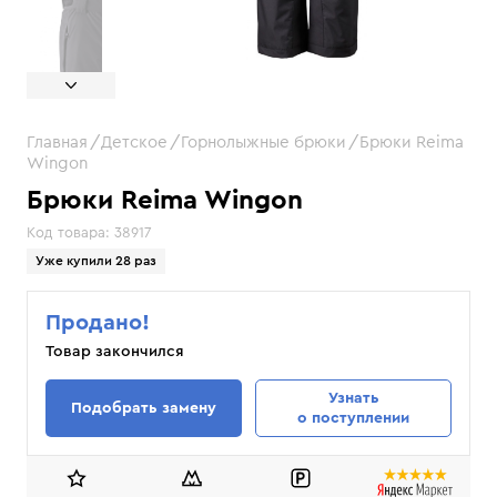
Главная
Детское
Горнолыжные брюки
Брюки Reima
Wingon
Брюки Reima Wingon
Код товара:
38917
Уже купили 28 раз
Продано!
Товар закончился
Узнать
Подобрать замену
о поступлении