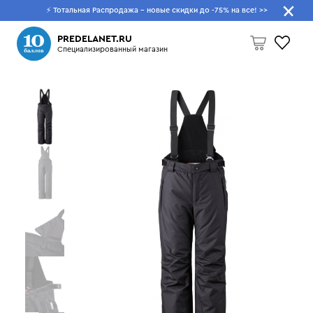
⚡ Тотальная Распродажа - новые скидки до -75% на все!
>>
Что будем искать?
PREDELANET.RU
Специализированный магазин
Пусто