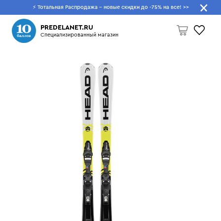
⚡ Тотальная Распродажа - новые скидки до -75% на все!
>>
Что будем искать?
PREDELANET.RU
Специализированный магазин
Пусто