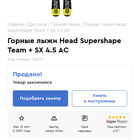
Главная
Детское
Горные лыжи
Горные лыжи Head
Supershape Team + SX 4.5 AC
Горные лыжи Head Supershape
Team + SX 4.5 AC
Код товара:
38874
Продано!
Товар закончился
Узнать
Подобрать замену
о поступлении
Нам 15 лет!
Центр,
Своя
Наш рейтинг
C 2007 года
метро 560м
парковка
4.9/
5