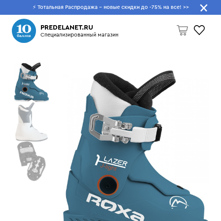
⚡ Тотальная Распродажа - новые скидки до -75% на все!
>>
Что будем искать?
PREDELANET.RU
Специализированный магазин
Пусто