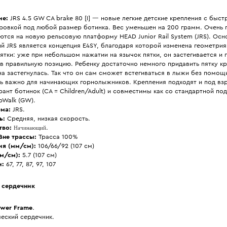
ие:
JRS 4.5 GW CA brake 80 [I] — новые легкие детские крепления с быс
ировкой под любой размер ботинка. Вес уменьшен на 200 грамм. Очень 
тся на новую рельсовую платформу HEAD Junior Rail System (JRS). Осн
ий JRS является концепция E4SY, благодаря которой изменена геометри
ятки: уже при небольшом нажатии на язычок пятки, он застегивается и 
в правильную позицию. Ребенку достаточно немного придавить пятку кр
а застегнулась. Так что он сам сможет встегиваться в лыжи без помощ
нь важно для начинающих горнолыжников. Крепления подходят и под взр
рант ботинок (CA = Children/Adult) и совместимы как со стандартной по
ipWalk (GW).
ма:
JRS.
ь:
Средняя, низкая скорость.
тво:
Начинающий
.
Вне трассы:
Трасса 100%
ия (мм/см):
106/66/92 (107 см)
м/см):
5.7 (107 см)
и:
67, 77, 87, 97, 107
 сердечник
ower Frame
.
еский сердечник.