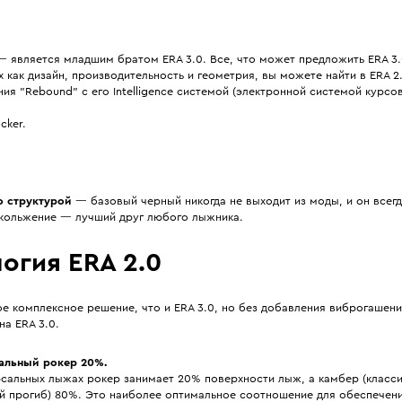
 является младшим братом ERA 3.0. Все, что может предложить ERA 3.
 как дизайн, производительность и геометрия, вы можете найти в ERA 2.
ия "Rebound" с его Intelligence системой (электронной системой курсо
cker.
о структурой
— базовый черный никогда не выходит из моды, и он всегд
скольжение — лучший друг любого лыжника.
огия ERA 2.0
е комплексное решение, что и ERA 3.0, но без добавления виброгашения 
на ERA 3.0.
альный рокер 20%.
рсальных лыжах рокер занимает 20% поверхности лыж, а камбер (класс
й прогиб) 80%. Это наиболее оптимальное соотношение для обеспечен