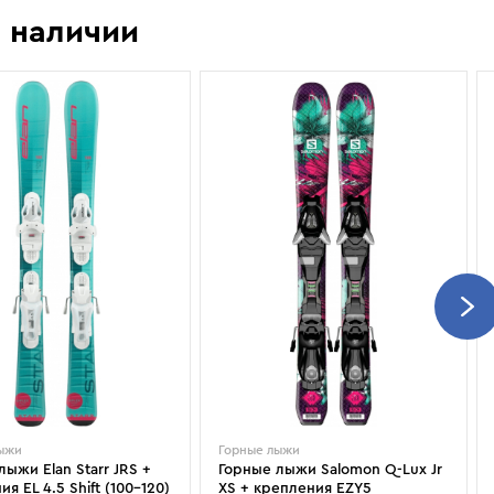
Показать еще
Sportalm
Wind X-Treme
 наличии
авнения и
Spyder
X-Bionic
 Рекомендации
Stayer
X-Socks
Stockli
Zanier
Suunto
Zerorh+
Tecnica
Посмотреть все
Terror
The North Face
Therm-ic
лыжи
Горные лыжи
лыжи Elan Starr JRS +
Горные лыжи Salomon Q-Lux Jr
я EL 4.5 Shift (100–120)
XS + крепления EZY5