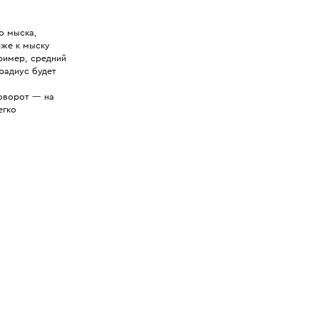
о мыска,
иже к мыску
ример, средний
радиус будет
поворот — на
егко