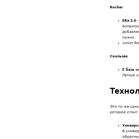
Rocker
ERA 2.0
—
вопросах
добавлен
лыжи).
Junior Ro
Скользяк
E база с
Легкое 
Технол
Это то же само
которое стоит 
Универс
В униве
обратны