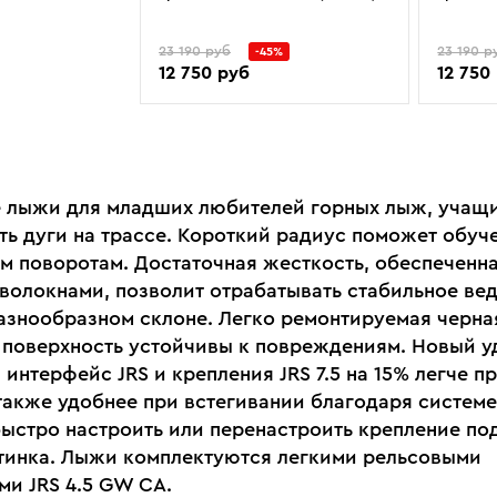
23 190 руб
23 190 р
-45%
12 750 руб
12 750
 лыжи для младших любителей горных лыж, учащ
ть дуги на трассе. Короткий радиус поможет обу
м поворотам. Достаточная жесткость, обеспеченн
волокнами, позволит отрабатывать стабильное ве
азнообразном склоне. Легко ремонтируемая черна
 поверхность устойчивы к повреждениям. Новый 
интерфейс JRS и крепления JRS 7.5 на 15% легче п
 также удобнее при встегивании благодаря системе
быстро настроить или перенастроить крепление по
тинка. Лыжи комплектуются легкими рельсовыми
ми JRS 4.5 GW CA.