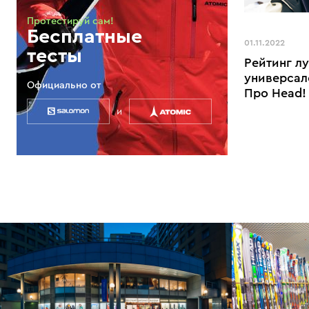
Протестируй сам!
Бесплатные
01.11.2022
тесты
Рейтинг л
универсал
Официально от
Про Head!
и