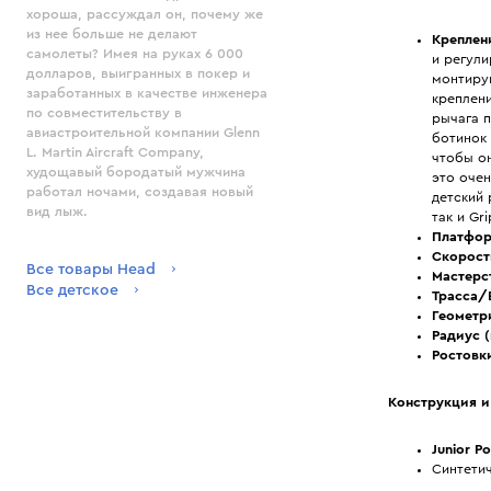
хороша, рассуждал он, почему же
из нее больше не делают
Креплен
самолеты? Имея на руках 6 000
и регул
долларов, выигранных в покер и
монтирую
заработанных в качестве инженера
креплен
по совместительству в
рычага п
авиастроительной компании Glenn
ботинок 
L. Martin Aircraft Company,
чтобы он
худощавый бородатый мужчина
это оче
работал ночами, создавая новый
детский 
вид лыж.
так и Gr
Платфор
Скорост
Все товары Head
Мастерс
Все детское
Трасса/
Геометр
Радиус (
Ростовк
Конструкция и
Junior P
Синтетич