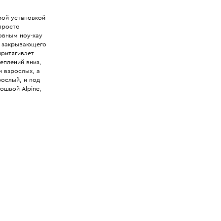
трой установкой
просто
овным ноу-хау
я закрывающего
притягивает
еплений вниз,
и взрослых, а
ослый, и под
дошвой Alpine,