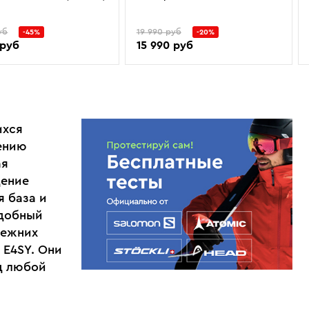
уб
19 990 руб
-45%
-20%
 руб
15 990 руб
ихся
чению
ая
дение
я база и
удобный
режних
 E4SY. Они
д любой