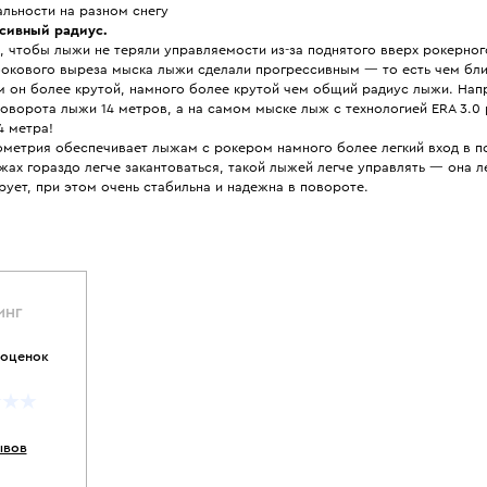
льности на разном снегу
сивный радиус.
, чтобы лыжи не теряли управляемости из-за поднятого вверх рокерног
бокового выреза мыска лыжи сделали прогрессивным — то есть чем бл
м он более крутой, намного более крутой чем общий радиус лыжи. Нап
оворота лыжи 14 метров, а на самом мыске лыж с технологией ERA 3.0 
4 метра!
еометрия обеспечивает лыжам с рокером намного более легкий вход в 
жах гораздо легче закантоваться, такой лыжей легче управлять — она л
ует, при этом очень стабильна и надежна в повороте.
ИНГ
 оценок
ывов