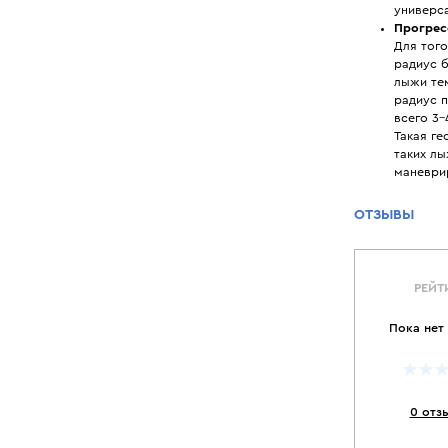
универса
Прогрес
Для того
радиус 
лыжи те
радиус п
всего 3-
Такая г
таких лы
маневрир
ОТЗЫВЫ
РЕЙТ
Пока нет
0 отз