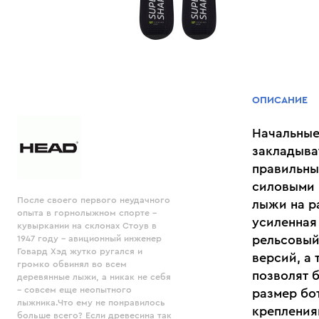
ОПИСАНИЕ
Начальные
закладыва
правильны
силовыми 
После своего первого неудачного
лыжи на р
опыта в горнолыжном спорте –
усиленная
кувыркании на склонах Стоув в
рельсовый 
1947 году - авиционный инженер
Говард Хэд жутко ругался и
версий, а
громко обвинял во всем
позволят 
деревянные лыжи, а никак не себя
– совсем еще неопытного
размер бо
лыжника.Что ему не понравилось
крепления
больше всего? Если древесина так