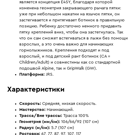
является концепция E4SY, благодаря которой
изменена геометрия закрывающего рычага пятки:
уже при небольшом нажатии на язычок пятки, он
застегивается и притягивает ботинок в правильную
позицию. Ребенку достаточно немного придавить
пятку креплений вниз, чтобы она застегнулась. Так
что он сам сможет встегиваться в лыжи без помощи
взрослых, а это очень важно для начинающих
горнолыжников. Крепления подходят и под
взрослый, и под детский рант ботинок (CA =
Children/Adult) и совместимы как со стандартной
подошвой Alpine, так и GripWalk (GW).
Платформа:
JRS.
Характеристики
Скорость:
Средняя, низкая скорость.
Мастерство:
Начинающий.
Трасса/Вне трассы:
Трасса 100%
Геометрия (мм/см):
106/66/92 (107 см)
Радиус (м/см):
5.7 (107 см)
Ростовки:
67, 77, 87, 97, 107, 117