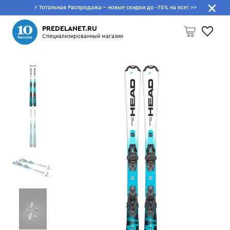
⚡ Тотальная Распродажа - новые скидки до -75% на все!
>>
Что будем искать?
PREDELANET.RU
Специализированный магазин
Пусто