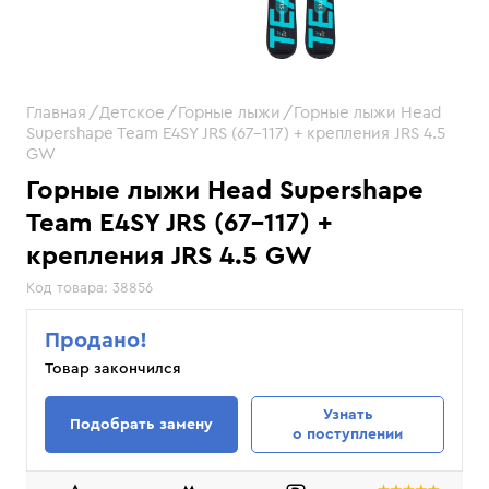
Главная
Детское
Горные лыжи
Горные лыжи Head
Supershape Team E4SY JRS (67-117) + крепления JRS 4.5
GW
Горные лыжи Head Supershape
Team E4SY JRS (67-117) +
крепления JRS 4.5 GW
Код товара:
38856
Продано!
Товар закончился
Узнать
Подобрать замену
о поступлении