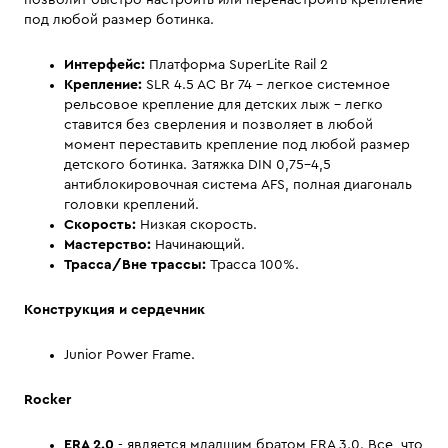
позволит быстро настроить или перенастроить крепление
под любой размер ботинка.
Интерфейс:
Платформа SuperLite Rail 2
Крепление:
SLR 4.5 AC Br 74 - легкое системное
рельсовое крепление для детских лыж - легко
ставится без сверления и позволяет в любой
момент переставить крепление под любой размер
детского ботинка. Затяжка DIN 0,75-4,5
антиблокировочная система AFS, полная диагональ
головки креплений.
Скорость:
Низкая скорость.
Мастерство:
Начинающий.
Трасса/Вне трассы:
Трасса 100%.
Конструкция и сердечник
Junior Power Frame.
Rocker
ERA 2.0
- является младшим братом ERA 3.0. Все, что