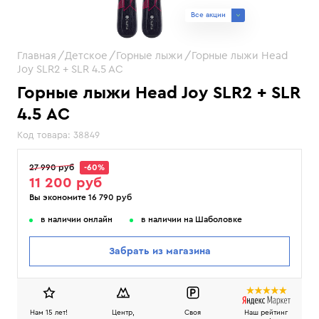
Все акции
Главная
Детское
Горные лыжи
Горные лыжи Head
Joy SLR2 + SLR 4.5 AC
Горные лыжи Head Joy SLR2 + SLR
4.5 AC
Код товара:
38849
27 990 руб
-60%
11 200 руб
Вы экономите 16 790 руб
в наличии онлайн
в наличии на Шаболовке
Забрать из магазина
Нам 15 лет!
Центр,
Своя
Наш рейтинг