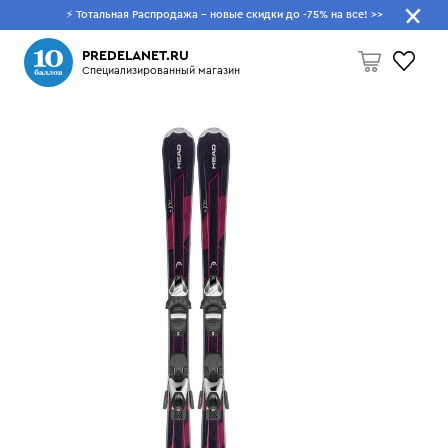
⚡ Тотальная Распродажа - новые скидки до -75% на все!
>>
Что будем искать?
PREDELANET.RU
Специализированный магазин
Пусто