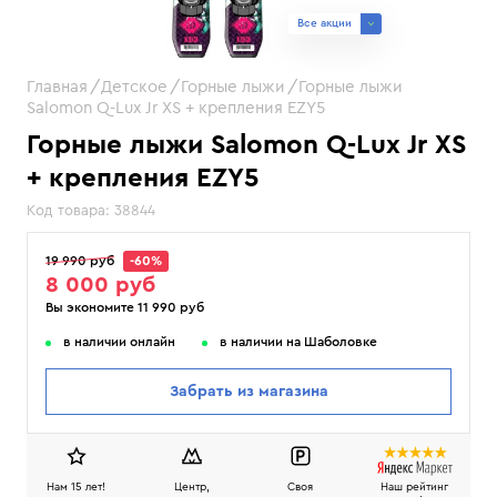
Все акции
Главная
Детское
Горные лыжи
Горные лыжи
Salomon Q-Lux Jr XS + крепления EZY5
Горные лыжи Salomon Q-Lux Jr XS
+ крепления EZY5
Код товара:
38844
19 990 руб
-60%
8 000 руб
Вы экономите 11 990 руб
в наличии онлайн
в наличии на Шаболовке
Забрать из магазина
Нам 15 лет!
Центр,
Своя
Наш рейтинг