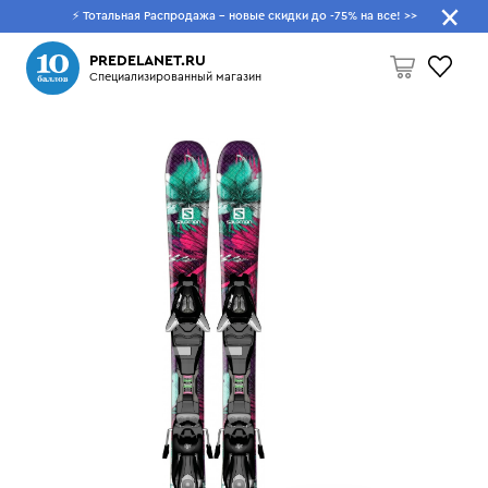
⚡ Тотальная Распродажа - новые скидки до -75% на все!
>>
Что будем искать?
PREDELANET.RU
Специализированный магазин
Пусто