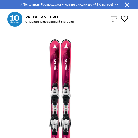
⚡ Тотальная Распродажа - новые скидки до -75% на все!
>>
Что будем искать?
PREDELANET.RU
Специализированный магазин
Пусто