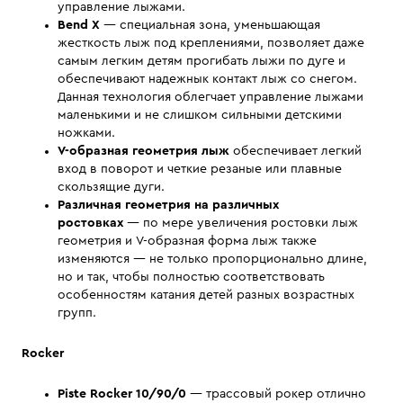
управление лыжами.
Bend X
— специальная зона, уменьшающая
жесткость лыж под креплениями, позволяет даже
самым легким детям прогибать лыжи по дуге и
обеспечивают надежнык контакт лыж со снегом.
Данная технология облегчает управление лыжами
маленькими и не слишком сильными детскими
ножками.
V-образная геометрия лыж
обеспечивает легкий
вход в поворот и четкие резаные или плавные
скользящие дуги.
Различная геометрия на различных
ростовках
— по мере увеличения ростовки лыж
геометрия и V-образная форма лыж также
изменяются — не только пропорционально длине,
но и так, чтобы полностью соответствовать
особенностям катания детей разных возрастных
групп.
Rocker
Piste Rocker
10
/90/0
— трассовый рокер отлично