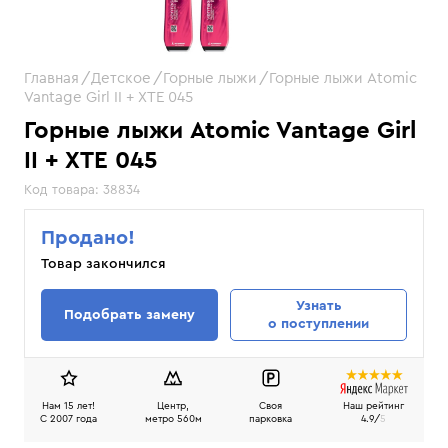
Главная
Детское
Горные лыжи
Горные лыжи Atomic
Vantage Girl II + XTE 045
Горные лыжи Atomic Vantage Girl
II + XTE 045
Код товара:
38834
Продано!
Товар закончился
Узнать
Подобрать замену
о поступлении
Нам 15 лет!
Центр,
Своя
Наш рейтинг
C 2007 года
метро 560м
парковка
4.9/
5