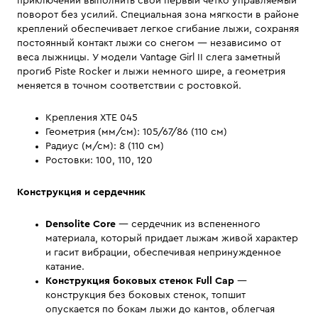
приключений выполнить свой первый четко управляемый
поворот без усилий. Специальная зона мягкости в районе
креплений обеспечивает легкое сгибание лыжи, сохраняя
постоянный контакт лыжи со снегом — независимо от
веса лыжницы. У модели Vantage Girl II слега заметный
прогиб Piste Rocker и лыжи немного шире, а геометрия
меняется в точном соответствии с ростовкой.
Крепления XTE 045
Геометрия (мм/см): 105/67/86 (110 см)
Радиус (м/см): 8 (110 см)
Ростовки: 100, 110, 120
Конструкция и сердечник
Densolite Core
— сердечник из вспененного
материала, который придает лыжам живой характер
и гасит вибрации, обеспечивая непринужденное
катание.
Конструкция боковых стенок
Full Cap
—
конструкция без боковых стенок, топшит
опускается по бокам лыжи до кантов, облегчая