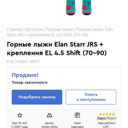
Главная
Детское
Горные лыжи
Горные лыжи Elan
Starr JRS + крепления EL 4.5 Shift (70–90)
Горные лыжи Elan Starr JRS +
крепления EL 4.5 Shift (70–90)
Код товара:
38827
Продано!
Товар закончился
Узнать
Подобрать замену
о поступлении
Нам 15 лет!
Центр,
Своя
Наш рейтинг
C 2007 года
метро 560м
парковка
4.9/
5