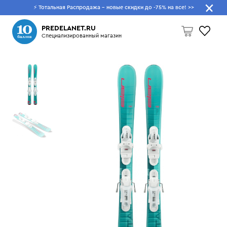
⚡ Тотальная Распродажа - новые скидки до -75% на все!
>>
Что будем искать?
PREDELANET.RU
Специализированный магазин
Пусто