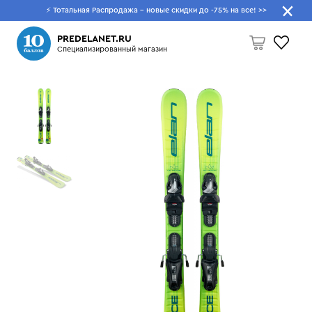
⚡ Тотальная Распродажа - новые скидки до -75% на все!
>>
Что будем искать?
PREDELANET.RU
Специализированный магазин
Пусто