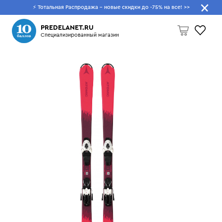
⚡ Тотальная Распродажа - новые скидки до -75% на все!
>>
Что будем искать?
PREDELANET.RU
Специализированный магазин
Пусто