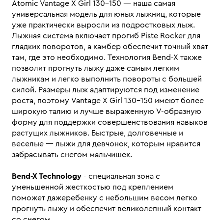
Atomic Vantage X Girl 130-150 — наша самая
универсальная модель для юных лыжниц, которые
уже практически выросли из подростковых лыж.
Лыжная система включает прогиб Piste Rocker для
гладких поворотов, а камбер обеспечит точный хват
там, где это необходимо. Технология Bend-X также
позволит прогнуть лыжу даже самым легким
лыжникам и легко выполнить повороты с большей
силой. Размеры лыж адаптируются под изменение
роста, поэтому Vantage X Girl 130-150 имеют более
широкую талию и лучше выраженную V-образную
форму для поддержки совершенствования навыков
растущих лыжников. Быстрые, долговечные и
веселые — лыжи для девчонок, которым нравится
забрасывать снегом мальчишек.
Bend-X Technology
- специальная зона с
уменьшенной жесткостью под креплением
поможет дажеребенку с небольшим весом легко
прогнуть лыжу и обеспечит великолепный контакт
со снегом.