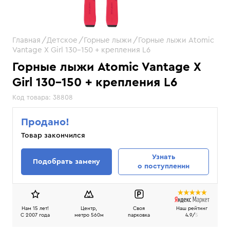
Главная
Детское
Горные лыжи
Горные лыжи Atomic
Vantage X Girl 130-150 + крепления L6
Горные лыжи Atomic Vantage X
Girl 130-150 + крепления L6
Код товара:
38808
Продано!
Товар закончился
Узнать
Подобрать замену
о поступлении
Нам 15 лет!
Центр,
Своя
Наш рейтинг
C 2007 года
метро 560м
парковка
4.9/
5