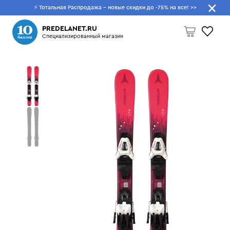
⚡ Тотальная Распродажа - новые скидки до -75% на все!
>>
Что будем искать?
PREDELANET.RU
Специализированный магазин
Пусто