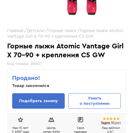
Главная
Детское
Горные лыжи
Горные лыжи Atomic
Vantage Girl X 70-90 + крепления С5 GW
Горные лыжи Atomic Vantage Girl
X 70-90 + крепления С5 GW
Код товара:
38807
Продано!
Товар закончился
Узнать
Подобрать замену
о поступлении
Нам 15 лет!
Центр,
Своя
Наш рейтинг
C 2007 года
метро 560м
парковка
4.9/
5