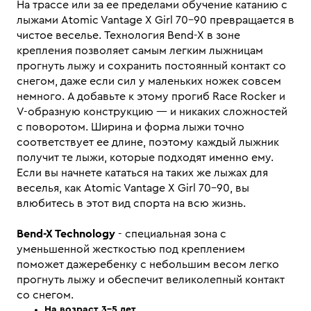
На трассе или за ее пределами обучение катанию с
лыжами Atomic Vantage X Girl 70-90 превращается в
чистое веселье. Технология Bend-X в зоне
крепления позволяет самым легким лыжницам
прогнуть лыжу и сохранить постоянный контакт со
снегом, даже если сил у маленьких ножек совсем
немного. А добавьте к этому прогиб Race Rocker и
V-образную конструкцию — и никаких сложностей
с поворотом. Ширина и форма лыжи точно
соответствует ее длине, поэтому каждый лыжник
получит те лыжи, которые подходят именно ему.
Если вы начнете кататься на таких же лыжах для
веселья, как Atomic Vantage X Girl 70-90, вы
влюбитесь в этот вид спорта на всю жизнь.
Bend-X Technology
- специальная зона с
уменьшенной жесткостью под креплением
поможет дажеребенку с небольшим весом легко
прогнуть лыжу и обеспечит великолепный контакт
со снегом.
На возраст 3-5 лет