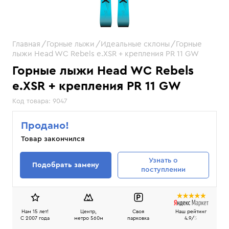
Главная
Горные лыжи
Идеальные склоны
Горные
лыжи Head WC Rebels e.XSR + крепления PR 11 GW
Горные лыжи Head WC Rebels
e.XSR + крепления PR 11 GW
Код товара:
9047
Продано!
Товар закончился
Узнать
о
Подобрать замену
поступлении
Нам 15 лет!
Центр,
Своя
Наш рейтинг
C 2007 года
метро 560м
парковка
4.9/
5