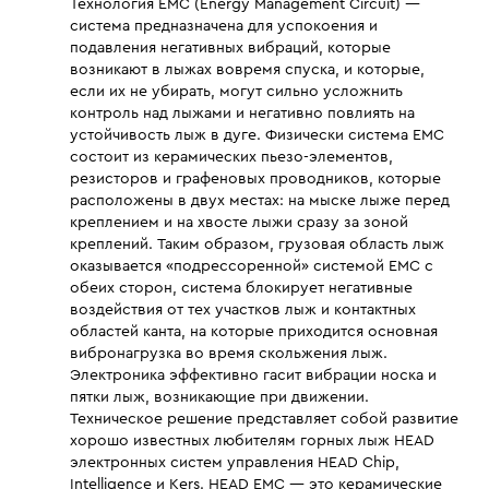
Технология EMC (Energy Management Circuit) —
система предназначена для успокоения и
подавления негативных вибраций, которые
возникают в лыжах вовремя спуска, и которые,
если их не убирать, могут сильно усложнить
контроль над лыжами и негативно повлиять на
устойчивость лыж в дуге. Физически система EMC
состоит из керамических пьезо-элементов,
резисторов и графеновых проводников, которые
расположены в двух местах: на мыске лыже перед
креплением и на хвосте лыжи сразу за зоной
креплений. Таким образом, грузовая область лыж
оказывается «подрессоренной» системой EMC с
обеих сторон, система блокирует негативные
воздействия от тех участков лыж и контактных
областей канта, на которые приходится основная
вибронагрузка во время скольжения лыж.
Электроника эффективно гасит вибрации носка и
пятки лыж, возникающие при движении.
Техническое решение представляет собой развитие
хорошо известных любителям горных лыж HEAD
электронных систем управления HEAD Chip,
Intelligence и Kers. HEAD EMC — это керамические