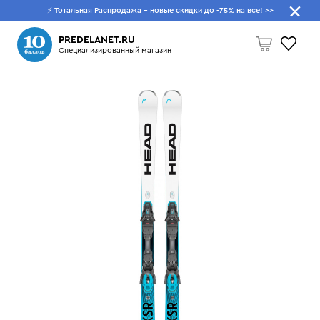
⚡ Тотальная Распродажа - новые скидки до -75% на все!
>>
Что будем искать?
PREDELANET.RU
Специализированный магазин
Пусто