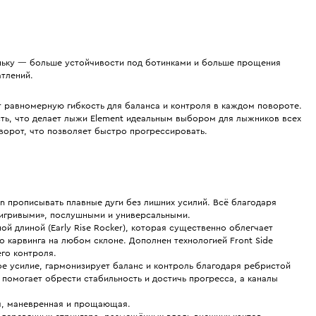
еньку — больше устойчивости под ботинками и больше прощения
атлений.
 равномерную гибкость для баланса и контроля в каждом повороте.
сть, что делает лыжи Element идеальным выбором для лыжников всех
ворот, что позволяет быстро прогрессировать.
n прописывать плавные дуги без лишних усилий. Всё благодаря
 «игривыми», послушными и универсальными.
й длиной (Early Rise Rocker), которая существенно облегчает
 карвинга на любом склоне. Дополнен технологией Front Side
его контроля.
е усилие, гармонизирует баланс и контроль благодаря ребристой
помогает обрести стабильность и достичь прогресса, а каналы
ая, маневренная и прощающая.