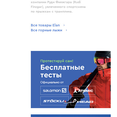
компании Руди Финжгара (Rudi
Finzgar), увлеченного спортсмена
по прыжкам с трамплина.
Все товары Elan
Все горные лыжи