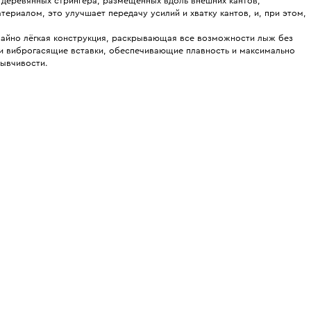
деревянных стрингера, размещённых вдоль внешних кантов,
риалом, это улучшает передачу усилий и хватку кантов, и, при этом,
айно лёгкая конструкция, раскрывающая все возможности лыж без
и виброгасящие вставки, обеспечивающие плавность и максимально
зывчивости.