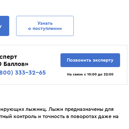
Krimson Klover
Osbe
алы Head 21/22 - Head e Rally,
Лучшие женские горные лыжи. Ср
Kyoto
Outof
Atomic Vantage 79 Ti. Cравнение
оценки тех, кто их реально катал.
Lacroix
Phenix
подбора.
Узнать
у
Lenz
Pinbina
о поступлении
Liod
Poivre Blanc
Lorpen
Prime
Luhta
Prosurf
сперт
Majesty
RedFox
Позвонить эксперту
0 Баллов»
Mico
Reima
(800) 333-32-65
На связи с 10:00 до 22:00
сирующих лыжниц. Лыжи предназначены для
ный контроль и точность в поворотах даже на