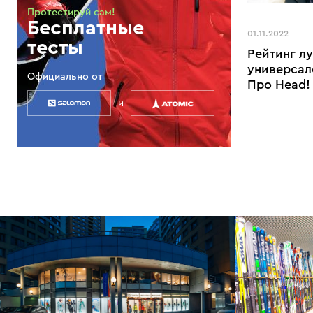
Протестируй сам!
Бесплатные
01.11.2022
тесты
Рейтинг л
универсал
Официально от
Про Head!
и