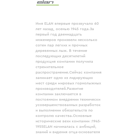
Имя ELAN впервые прозвучало 60
лет назад, осенью 1945 года.За
первый год двеннадцать
инженеров произвели несколько
сотен пар легких и прочных
деревянных лыж. В течение
последующих десятилетий
продукция компании получила
стремительное
распространение.Сейчас компания
занимает одно из лидирующих
мест среди мировых горнолыжных
производителей.Развитие
компании заключается в
постоянном внедрении технически
усовершенствованных разработок
и выполнении обязательств по
контролю качества.Основные
исторические вехи компании :1945-
1955ELAN начиналась с амбиций,
знаний и видения отца-основателя