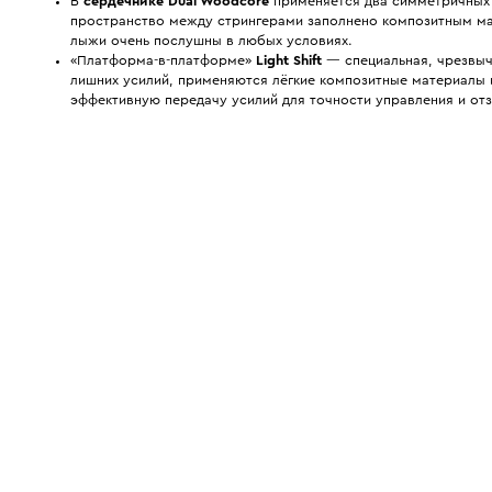
В
сердечнике Dual Woodcore
применяется два симметричных 
пространство между стрингерами заполнено композитным мате
лыжи очень послушны в любых условиях.
«Платформа-в-платформе»
Light Shift
— специальная, чрезвыч
лишних усилий, применяются лёгкие композитные материалы 
эффективную передачу усилий для точности управления и от