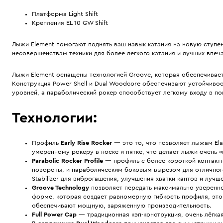
Платформа Light Shift
Крепления EL 10 GW Shift
Лыжи Element помогают поднять ваш навык катания на новую ступ
несовершенствам техники для более легкого катания и лучших впеч
Лыжи Element оснащены технологией Groove, которая обеспечивает
Конструкция Power Shell и Dual Woodcore обеспечивают устойчиво
уровней, а параболический рокер способствует легкому входу в по
Технологии:
Профиль
Early Rise Rocker
— это то, что позволяет лыжам Ela
умеренному рокеру в носке и пятке, что делает лыжи очень
Parabolic Rocker Profile
— профиль с более короткой контактно
повороты, и параболическим боковым вырезом для отличного
Stabilizer для виброгашения, улучшения хватки кантов и лучш
Groove Technology
позволяет передать максимально уверенно
форме, которая создает равномерную гибкость профиля, это 
обеспечивают мощную, заряженную производительность.
Full Power Cap
— традиционная кэп-конструкция, очень лёгк