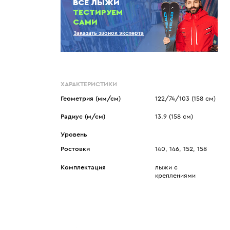
ВСЕ ЛЫЖИ
Показать еще
Sportalm
Wind X-Treme
ТЕСТИРУЕМ
авнения и
Spyder
X-Bionic
САМИ
 Рекомендации
Заказать звонок эксперта
Stayer
X-Socks
Stockli
Zanier
Suunto
Zerorh+
Tecnica
Посмотреть все
ХАРАКТЕРИСТИКИ
Terror
Геометрия (мм/см)
122/74/103 (158 см)
The North Face
Радиус (м/см)
13.9 (158 см)
Therm-ic
Уровень
Ростовки
140, 146, 152, 158
Комплектация
лыжи с
креплениями