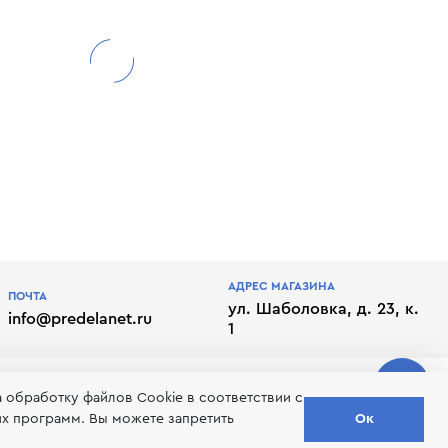
АДРЕС МАГАЗИНА
ПОЧТА
ул. Шаболовка, д. 23, к.
info@predelanet.ru
1
а обработку файлов Сookie в соответствии с
их программ. Вы можете запретить
Ок
лате
Отписаться от рассылки