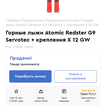
Главная
Горные лыжи
Идеальные склоны
Горные
лыжи Atomic Redster G9 Servotec + крепления X 12 GW
Горные лыжи Atomic Redster G9
Servotec + крепления X 12 GW
Код товара:
45600
Продано!
Товар закончился
Узнать
о
Подобрать замену
поступлении
Нам 15 лет!
Центр,
Своя
Наш рейтинг
C 2007 года
метро 560м
парковка
4.9/
5