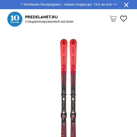
⚡ Тотальная Распродажа - новые скидки до -75% на все!
>>
Что будем искать?
PREDELANET.RU
Специализированный магазин
Пусто