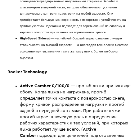
оснащаются предварительно напряженным стержнем Servotec и
эластомером в верхней части, которые обеспечивают усиление
динамического контроля траектории на любой скорости. Они
приобретают большую маневренность в поворотах и устойчивость на
прямых участках. Идеально подходят для соревнований по слалому и
коротких поворотов при катании на горнолыжной трассе.
High-Speed Sidecut
— неглубокий боковой вырез означает лучшую
стабильность на высокой скорости — а благодаря технологии Servotec
ощущения при управлении такие же, как у лыж с более глубоким
вырезом.
Rocker Technology
Active Camber 0/100/0
— прогиб лыжи при взгляде
сбоку. Когда лыжа не нагружена, прогиб
определяет точки контакта с поверхностью снега,
форму кривой распределения нагрузки и прогиб
задней и передней зон лыжи. При работе лыжи
прогиб играет ключевую роль в определении
рабочих характеристик и тех условий, при которых
лыжа работает лучше всего. (
Active
Camber
подходит для ценителей подготовленных