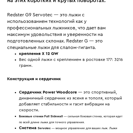
на этих коротких и крутых поворотах.
Redster G9 Servotec — это лыжи с
испольозованием технологий как у
профессиональных лыжников, что дает вам
максимум удовольствия и уверенности на
подготовленных склонах. Redster G — это
специальные лыжи для слалом-гиганта.
крепления X 12 GW
Вес одной лыжи с креплением в ростовке 177: 3216
грамм.
Конструкция и сердечник
Сердечник Power Woodcore
— это спортивный,
динамичный сердечник из ясеня и тополя, который
добавляет стабильности и гасит вибрации на
скорости.
Боковые стенки Full Sidewall
— сильная боковая стенка, которая идет
по всей длине лыжи для точного управления.
Система
Servotec
— мощное управление для ваших лыж. Лыжи