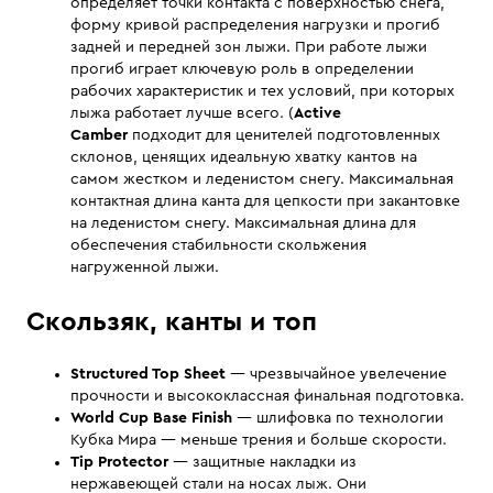
определяет точки контакта с поверхностью снега,
форму кривой распределения нагрузки и прогиб
задней и передней зон лыжи. При работе лыжи
прогиб играет ключевую роль в определении
рабочих характеристик и тех условий, при которых
лыжа работает лучше всего. (
Active
Camber
подходит для ценителей подготовленных
склонов, ценящих идеальную хватку кантов на
самом жестком и леденистом снегу. Максимальная
контактная длина канта для цепкости при закантовке
на леденистом снегу. Максимальная длина для
обеспечения стабильности скольжения
нагруженной лыжи.
Скользяк, канты и топ
Structured Top Sheet
— чрезвычайное увелечение
прочности и высококлассная финальная подготовка.
World Cup Base Finish
— шлифовка по технологии
Кубка Мира — меньше трения и больше скорости.
Tip Protector
— защитные накладки из
нержавеющей стали на носах лыж. Они