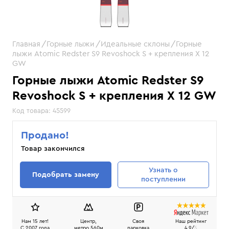
Главная
Горные лыжи
Идеальные склоны
Горные
лыжи Atomic Redster S9 Revoshock S + крепления X 12
GW
Горные лыжи Atomic Redster S9
Revoshock S + крепления X 12 GW
Код товара:
45599
Продано!
Товар закончился
Узнать
о
Подобрать замену
поступлении
Нам 15 лет!
Центр,
Своя
Наш рейтинг
C 2007 года
метро 560м
парковка
4.9/
5