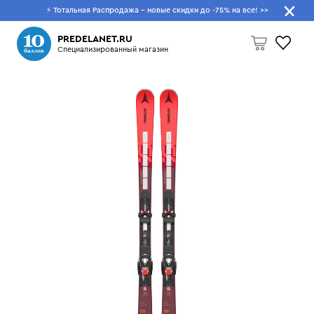
⚡ Тотальная Распродажа - новые скидки до -75% на все!
>>
Что будем искать?
PREDELANET.RU
Специализированный магазин
Пусто