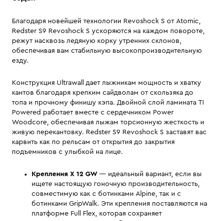
Благодаря новейшей технологии Revoshock S от Atomic,
Redster S9 Revoshock S ускоряются на каждом повороте,
режут насквозь ледяную корку утренних склонов,
обеспечивая вам стабильную высокопроизводительную
езду.
Конструкция Ultrawall дает лыжникам мощность и хватку
кантов благодаря крепким сайдволам от скользяка до
топа и прочному финишу кэпа. Двойной слой ламината TI
Powered работает вместе с сердечником Power
Woodcore, обеспечивая лыжам торсионную жесткость и
живую перекантовку. Redster S9 Revoshock S заставят вас
карвить как по рельсам от открытия до закрытия
подъемников с улыбкой на лице.
Крепления X 12 GW
— идеальный вариант, если вы
ищете настоящую гоночную производительность,
совместимую как с ботинками Alpine, так и с
ботинками GripWalk. Эти крепления поставляются на
платформе Full Flex, которая сохраняет