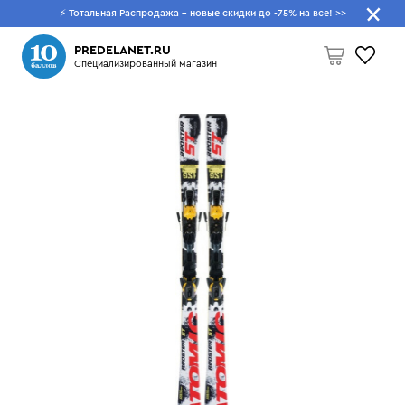
⚡ Тотальная Распродажа - новые скидки до -75% на все!
>>
Что будем искать?
PREDELANET.RU
Специализированный магазин
Пусто