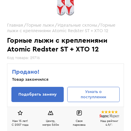
Главная
Горные лыжи
Идеальные склоны
Горные
лыжи с креплениями Atomic Redster ST + XTO 12
Горные лыжи с креплениями
Atomic Redster ST + XTO 12
Код товара:
29716
Продано!
Товар закончился
Узнать
о
Подобрать замену
поступлении
Нам 15 лет!
Центр,
Своя
Наш рейтинг
C 2007 года
метро 560м
парковка
4.9/
5