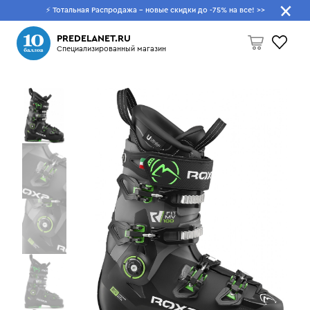
⚡ Тотальная Распродажа - новые скидки до -75% на все!
>>
Что будем искать?
PREDELANET.RU
Специализированный магазин
Пусто