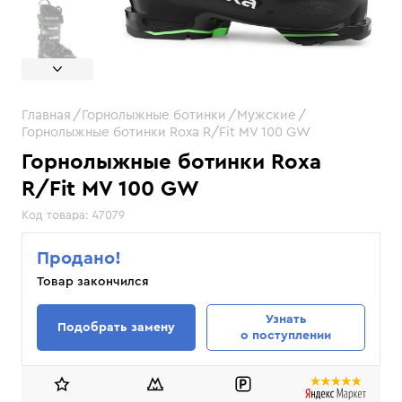
Главная
Горнолыжные ботинки
Мужские
Горнолыжные ботинки Roxa R/Fit MV 100 GW
Горнолыжные ботинки Roxa
R/Fit MV 100 GW
Код товара:
47079
Продано!
Товар закончился
Узнать
Подобрать замену
о поступлении