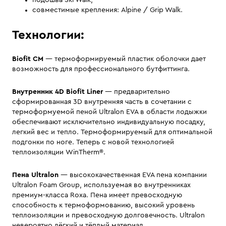
подошва Ski Walk;
совместимые крепления: Alpine / Grip Walk.
Технологии:
Biofit CM
— термоформируемый пластик оболочки дает
возможность для профессионального бутфиттинга.
Внутренник 4D Biofit Liner
— предварительно
сформированная 3D внутренняя часть в сочетании с
термоформуемой пеной Ultralon EVA в области лодыжки
обеспечивают исключительно индивидуальную посадку,
легкий вес и тепло. Термоформируемый для оптимальной
подгонки по ноге. Теперь с новой технологией
теплоизоляции WinTherm®.
Пена Ultralon
— высококачественная EVA пена компании
Ultralon Foam Group, используемая во внутренниках
премиум-класса Roxa. Пена имеет превосходную
способность к термоформованию, высокий уровень
теплоизоляции и превосходную долговечность. Ultralon
невероятно лёгкий и тёплый материал.