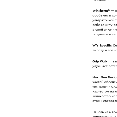
WinTherm®
— эт
особенно в хол
ультратонкой т
себе защиту от
а слой алюмини
получилась ле
W’s Specific Cu
высоту и волн
Grip Walk
— выс
улучшает есте
Next Gen Desig
частей обеспе
технологии CA
нахлестом на 
количество исп
этом невероят
Панель из мягк
конструкции, о