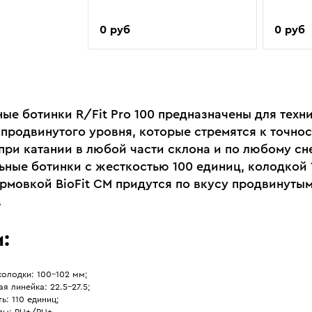
0 руб
0 руб
ые ботинки R/Fit Pro 100 предназначены для техн
продвинутого уровня, которые стремятся к точнос
при катании в любой части склона и по любому сне
ьные ботинки с жесткостью 100 единиц, колодкой 
рмовкой BioFit CM придутся по вкусу продвинуты
.
:
олодки: 100–102 мм;
я линейка: 22.5–27.5;
ь: 110 единиц;
лы: PU+/PU+