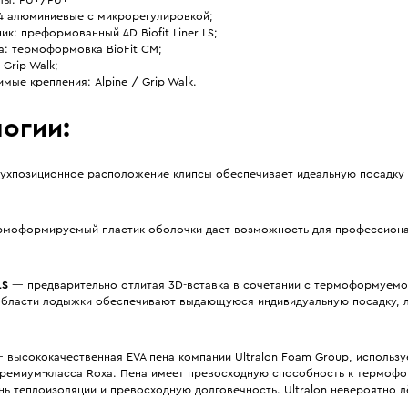
 4 алюминиевые с микрорегулировкой;
ик: преформованный 4D Biofit Liner LS;
а: термоформовка BioFit CM;
Grip Walk;
мые крепления: Alpine / Grip Walk.
огии:
ухпозиционное расположение клипсы обеспечивает идеальную посадку
моформируемый пластик оболочки дает возможность для профессион
LS
— предварительно отлитая 3D-вставка в сочетании с термоформуемо
в области лодыжки обеспечивают выдающуюся индивидуальную посадку, л
 высококачественная EVA пена компании Ultralon Foam Group, использу
премиум-класса Roxa. Пена имеет превосходную способность к термоф
ь теплоизоляции и превосходную долговечность. Ultralon невероятно л