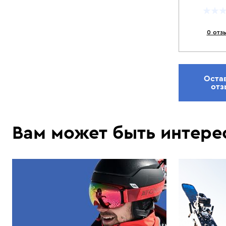
0 отз
Оста
отз
Вам может быть интере