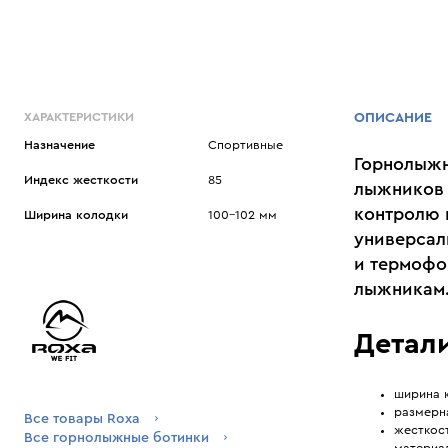
ХАРАКТЕРИСТИКИ
ОПИСАНИЕ
Назначение
Спортивные
Горнолыжн
Индекс жесткости
85
лыжников 
контролю 
Ширина колодки
100–102 мм
универсал
и термофо
лыжникам
Детали
ширина к
размерна
Все товары Roxa
жесткост
Все горнолыжные ботинки
материа