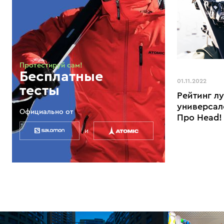
Протестируй сам!
Бесплатные
01.11.2022
тесты
Рейтинг л
универсал
Официально от
Про Head!
и