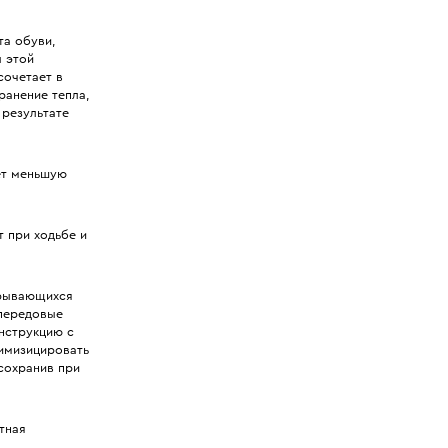
та обуви,
ы этой
сочетает в
ранение тепла,
 результате
ет меньшую
 при ходьбе и
крывающихся
 передовые
нструкцию с
имизицировать
 сохранив при
тная