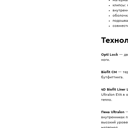
клипсы:
внутренн
оболочк
подошва 
совмести
Технол
Opti Lock
— дв
ноги.
Biofit CM
— тер
бутфиттинга.
4D Biofit Liner 
Ultralon EVA 
тепло.
Пена Ultralon
—
внутренниках 
высокий уровен
материал.