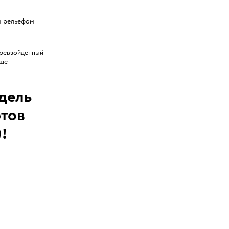
м рельефом
ревзойденный
ьше
дель
ртов
!