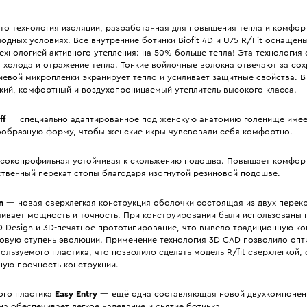
о технология изоляции, разработанная для повышения тепла и комфор
одных условиях. Все внутренние ботинки Biofit 4D и U75 R/Fit оснащен
ехнологией активного утепления: на 50% больше тепла! Эта технология 
 холода и отражение тепла. Тонкие войлочные волокна отвечают за сох
евой микропленки экранирует тепло и усиливает защитные свойства. В
гкий, комфортный и воздухопроницаемый утеплитель высокого класса.
ff
— специально адаптированное под женскую анатомию голенище име
ообразную форму, чтобы женские икры чувсвовали себя комфортно.
окопрофильная устойчивая к скольжению подошва. Повышает комфорт
ственный перекат стопы благодаря изогнутой резиновой подошве.
n
— новая сверхлегкая конструкция оболочки состоящая из двух пере
чивает мощность и точность. При конструировании были использованы
D Design и 3D-печатное прототипирование, что вывело традиционную ко
новую ступень эволюции. Применение технология 3D CAD позволило опт
ользуемого пластика, что позволило сделать модель R/fit сверхлегкой,
ную прочность конструкции.
ого пластика
Easy Entry
— ещё одна составляющая новой двухкомпонен
на обеспечивает легкое надевание и снятие ботинка.