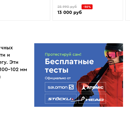
25 990 руб
-50%
13 000 руб
ичных
ти и
гу. Эти
100–102 мм
м