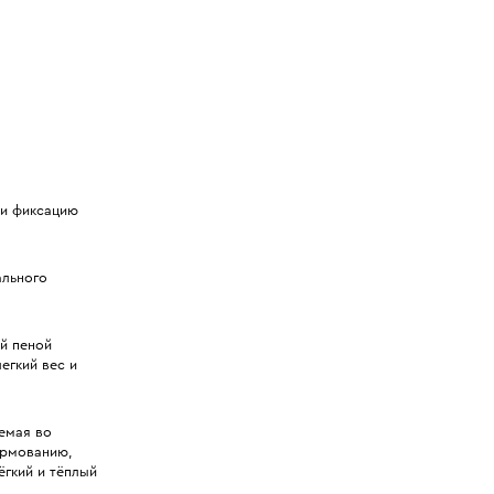
 и фиксацию
ального
й пеной
егкий вес и
емая во
ормованию,
ёгкий и тёплый