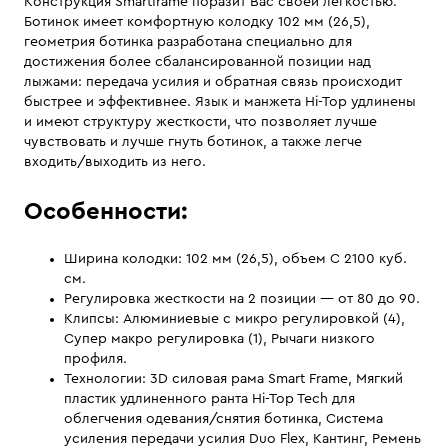
Конструкция Smartframe поразит Вас своей легкостью.
Ботинок имеет комфортную колодку 102 мм (26,5),
геометрия ботинка разработана специально для
достижения более сбалансированной позиции над
лыжами: передача усилия и обратная связь происходит
быстрее и эффективнее. Язык и манжета Hi-Top удлинены
и имеют структуру жесткости, что позволяет лучше
чувствовать и лучше гнуть ботинок, а также легче
входить/выходить из него.
Особенности:
Ширина колодки: 102 мм (26,5), объем C 2100 куб.
см.
Регулировка жесткости на 2 позиции — от 80 до 90.
Клипсы: Алюминиевые с микро регулировкой (4),
Супер макро регулировка (1), Рычаги низкого
профиля.
Технологии: 3D силовая рама Smart Frame, Мягкий
пластик удлиненного ранта Hi-Top Tech для
облегчения одевания/снятия ботинка, Система
усиления передачи усилия Duo Flex, Кантинг, Ремень