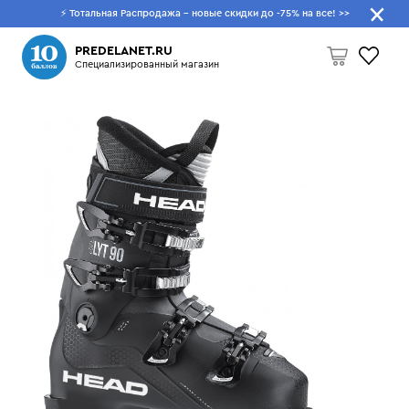
⚡ Тотальная Распродажа - новые скидки до -75% на все!
>>
Что будем искать?
PREDELANET.RU
Специализированный магазин
Пусто