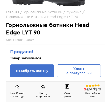
Главная
Горнолыжные ботинки
Мужские
Горнолыжные ботинки Head Edge LYT 90
Горнолыжные ботинки Head
Edge LYT 90
Код товара:
45823
Продано!
Товар закончился
Узнать
Подобрать замену
о поступлении
Нам 15 лет!
Центр,
Своя
Наш рейтинг
C 2007 года
метро 560м
парковка
4.9/
5