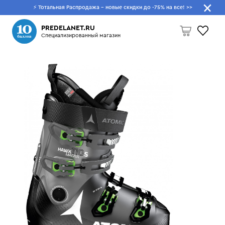
⚡ Тотальная Распродажа - новые скидки до -75% на все!
>>
Что будем искать?
PREDELANET.RU
Специализированный магазин
Пусто