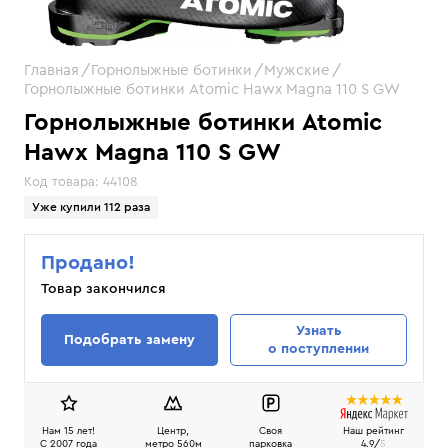
Главная
Горнолыжные ботинки
Мужские
Горнолыжные ботинки Atomic Hawx Magna 110 S GW
Горнолыжные ботинки Atomic
Hawx Magna 110 S GW
Код товара:
44108
Уже купили 112 раза
Продано!
Товар закончился
Узнать
Подобрать замену
о поступлении
Нам 15 лет!
Центр,
Своя
Наш рейтинг
C 2007 года
метро 560м
парковка
4.9/
5