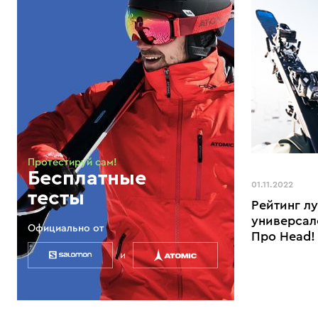
Протестируй сам!
Бесплатные
01.11.2022
тесты
Рейтинг л
универсал
Официально от
Про Head!
и