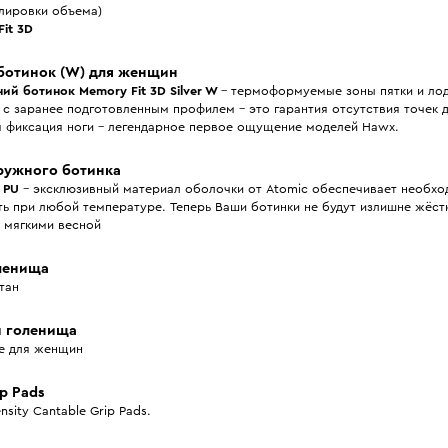
улировки объема)
it 3D
ботинок (W) для женщин
ний ботинок
Memory Fit 3D Silver W
– термоформуемые зоны пятки и ло
 с заранее подготовленным профилем – это гарантия отсутствия точек 
я фиксация ноги – легендарное первое ощущение моделей Hawx.
ружного ботинка
x PU
– эксклюзивный материал оболочки от Atomic обеспечивает необх
ь при любой температуре. Теперь Ваши ботинки не будут излишне жёст
 мягкими весной
ленища
тан
и голенища
е для женщин
p Pads
ensity Cantable Grip Pads.