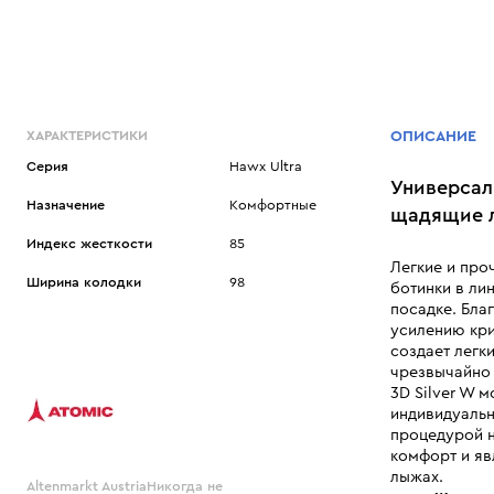
ХАРАКТЕРИСТИКИ
ОПИСАНИЕ
Cерия
Hawx Ultra
Универсал
Назначение
Комфортные
щадящие л
Индекс жесткости
85
Легкие и про
Ширина колодки
98
ботинки в ли
посадке. Бл
усилению кри
создает легк
чрезвычайно 
3D Silver W 
индивидуальн
процедурой н
комфорт и яв
лыжах.
Altenmarkt AustriaНикогда не