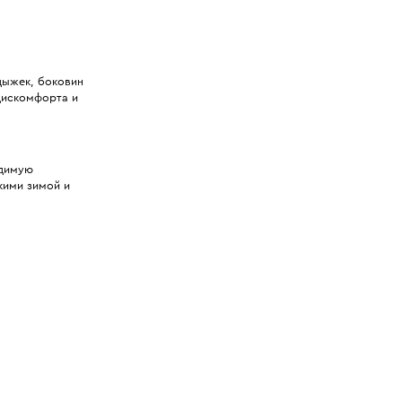
дыжек, боковин
дискомфорта и
одимую
кими зимой и