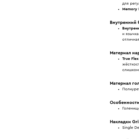
для рег
Memory F
Внутренний 
Внутрен
и язычка
отлична
Материал на
True Fle
жёсткост
слишком
Материал го
Полиуре
Особенност
Голенищ
Накладки Gri
Single D