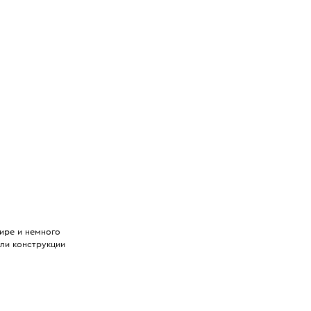
ире и немного
али конструкции