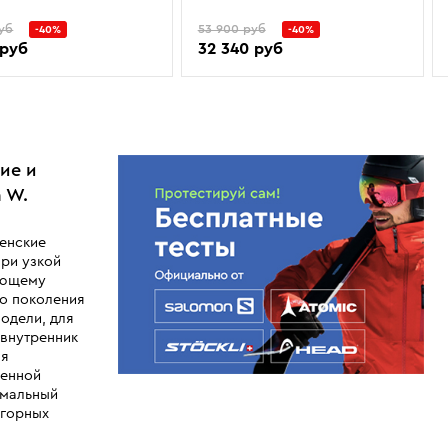
уб
53 900 руб
-40%
-40%
 руб
32 340 руб
ие и
 W.
женские
ри узкой
ующему
го поколения
одели, для
 внутренник
ля
ченной
имальный
 горных