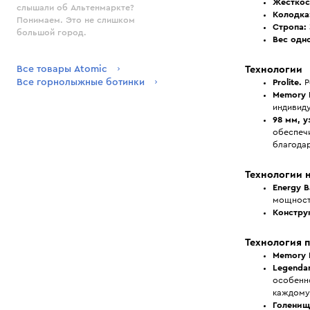
Жесткос
слышали об Альтенмаркте?
Колодка:
Понимаем. Это не слишком
Стропа:
большой город.
Вес одно
Все товары Atomic
Технологии
Все горнолыжные ботинки
Prolite.
Р
Memory F
индивиду
98 мм, у
обеспеч
благода
Технологии 
Energy 
мощност
Конструк
Технология 
Memory F
Legenda
особенн
каждому 
Голенищ