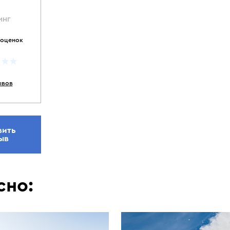
ИНГ
 оценок
ывов
вить
ыв
сно: