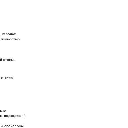
ых зонах.
 полностью
й стопы.
тельную
кие
ок, подходящий
ым спойлером