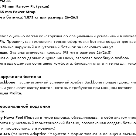
ть: 85
 98 mm Narrow Fit (узкая)
 35 mm Power Strap
го ботинка: 1.873 кг для размера 26-26.5
еволюционно легкая конструкция со специальными усилениями в ключев
it.
Продвинутая технология термопоформовки ботинка создаст для вас
альные наружный и внутренний ботинок за несколько минут.
зкая.
Эта анатомическая колодка (98 мм в размере 26/26,5),
ивающая легендарные ощущения Hawx, завоевал всеобщую любовь
ря выдающемуся сочетанию комфорта, фиксации стопы и тепла для узко
наружного ботинка
Backbone
– ассиметричный усиленный хребет Backbone придаёт дополни
ь и усиливает хватку кантов, которые требуются при мощном катании.
ция Prolite.
персональной подгонки
it
ry Hawx Feel
(Первая в мире колодка, объединяющая в себе анатомичес
ости и уникальный геометрический баланс, позволившая создать ботин
и профессионалу и новичку.)
е AFS
(Манжета Adaptive Fit System в форме тюльпана оснащена съемн