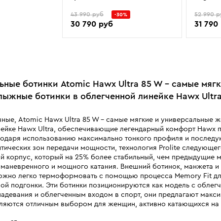
43 990 руб
52 990 р
-30%
30 790 руб
31 790
ьные ботинки Atomic Hawx Ultra 85 W – самые мягк
ыжные ботинки в облегченной линейке Hawx Ultra
чные, Atomic Hawx Ultra 85 W – самые мягкие и универсальные 
нейке Hawx Ultra, обеспечивающие легендарный комфорт Hawx п
агодаря использованию максимально тонкого профиля и послед
тических зон передачи мощности, технология Prolite следующе
ий корпус, который на 25% более стабильный, чем предыдущие м
маневренного и мощного катания. Внешний ботинок, манжета и
можно легко термоформовать с помощью процесса Memory Fit д
ой подгонки. Эти ботинки позиционируются как модель с облег
адевания и облегченным входом в спорт, они предлагают макс
ляются отличным выбором для женщин, активно катающихся на