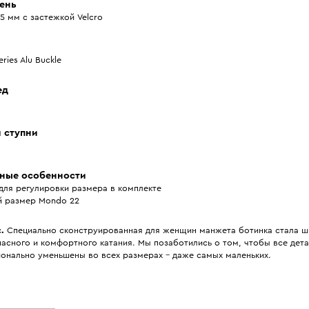
ень
5 мм с застежкой Velcro
eries Alu Buckle
ед
и ступни
ные особенности
для регулировки размера в комплекте
й размер Mondo 22
.
Специально сконструированная для женщин манжета ботинка стала ш
асного и комфортного катания. Мы позаботились о том, чтобы все дет
онально уменьшены во всех размерах - даже самых маленьких.