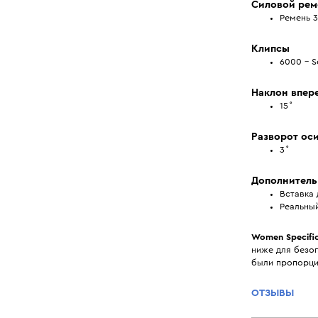
Силовой рем
Ремень 3
Клипсы
6000 – S
Наклон впер
15˚
Разворот ос
3˚
Дополнитель
Вставка 
Реальны
Women Specific
ниже для безоп
были пропорци
ОТЗЫВЫ