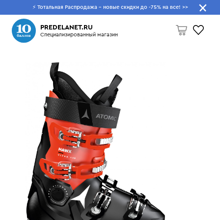
⚡ Тотальная Распродажа - новые скидки до -75% на все!
>>
Что будем искать?
PREDELANET.RU
Специализированный магазин
Пусто