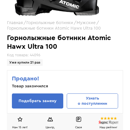
Главная
Горнолыжные ботинки
Мужские
Горнолыжные ботинки Atomic Hawx Ultra 100
Горнолыжные ботинки Atomic
Hawx Ultra 100
Код товара:
44096
Уже купили 21 раз
Продано!
Товар закончился
Узнать
Подобрать замену
о поступлении
Нам 15 лет!
Центр,
Своя
Наш рейтинг