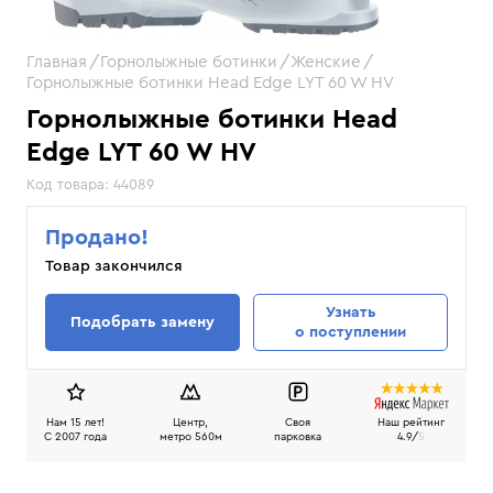
Главная
Горнолыжные ботинки
Женские
Горнолыжные ботинки Head Edge LYT 60 W HV
Горнолыжные ботинки Head
Edge LYT 60 W HV
Код товара:
44089
Продано!
Товар закончился
Узнать
Подобрать замену
о поступлении
Нам 15 лет!
Центр,
Своя
Наш рейтинг
C 2007 года
метро 560м
парковка
4.9/
5