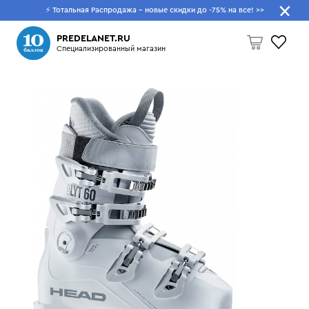
⚡ Тотальная Распродажа - новые скидки до -75% на все!
>>
Что будем искать?
PREDELANET.RU
Специализированный магазин
Пусто