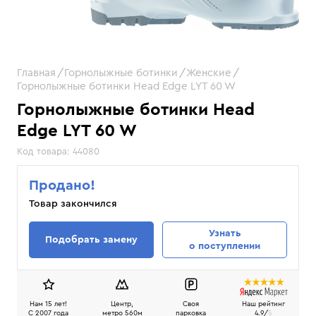
Главная
Горнолыжные ботинки
Женские
Горнолыжные ботинки Head Edge LYT 60 W
Горнолыжные ботинки Head
Edge LYT 60 W
Код товара:
44080
Продано!
Товар закончился
Узнать
Подобрать замену
о поступлении
Нам 15 лет!
Центр,
Своя
Наш рейтинг
C 2007 года
метро 560м
парковка
4.9/
5