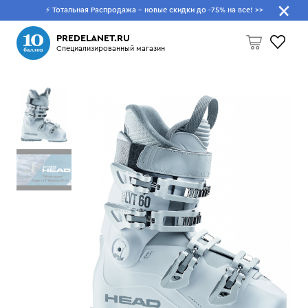
⚡ Тотальная Распродажа - новые скидки до -75% на все!
>>
Что будем искать?
PREDELANET.RU
Специализированный магазин
Пусто