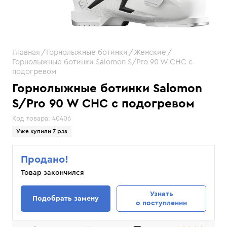
Главная
Горнолыжные ботинки
Женские
Горнолыжные ботинки Salomon S/Pro 90 W CHC c
подогревом
Горнолыжные ботинки Salomon
S/Pro 90 W CHC c подогревом
Код товара:
40406
Уже купили 7 раз
Продано!
Товар закончился
Узнать
Подобрать замену
о поступлении