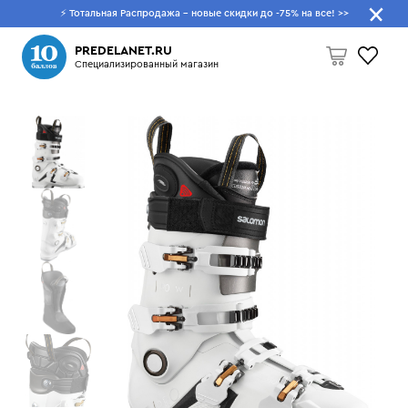
⚡ Тотальная Распродажа - новые скидки до -75% на все!
>>
Что будем искать?
PREDELANET.RU
Специализированный магазин
Пусто