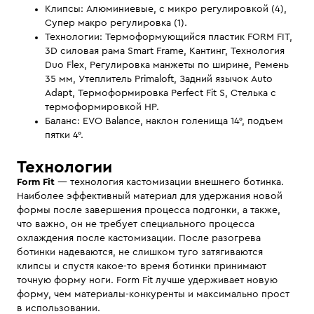
Клипсы: Алюминиевые, с микро регулировкой (4),
Супер макро регулировка (1).
Технологии: Термоформующийся пластик FORM FIT,
3D силовая рама Smart Frame, Кантинг, Технология
Duo Flex, Регулировка манжеты по ширине, Ремень
35 мм, Утеплитель Primaloft, Задний язычок Auto
Adapt, Термоформировка Perfect Fit S, Стелька с
термоформировкой HP.
Баланс: EVO Balance, наклон голенища 14°, подъем
пятки 4°.
Технологии
Form Fit
— технология кастомизации внешнего ботинка.
Наиболее эффективный материал для удержания новой
формы после завершения процесса подгонки, а также,
что важно, он не требует специального процесса
охлаждения после кастомизации. После разогрева
ботинки надеваются, не слишком туго затягиваются
клипсы и спустя какое-то время ботинки принимают
точную форму ноги. Form Fit лучше удерживает новую
форму, чем материалы-конкуренты и максимально прост
в использовании.