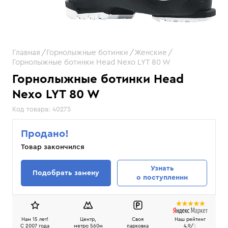
Главная
Горнолыжные ботинки
Женские
Горнолыжные ботинки Head Nexo LYT 80 W
Горнолыжные ботинки Head
Nexo LYT 80 W
Код товара:
40275
Продано!
Товар закончился
Узнать
Подобрать замену
о поступлении
Нам 15 лет!
Центр,
Своя
Наш рейтинг
C 2007 года
метро 560м
парковка
4.9/
5