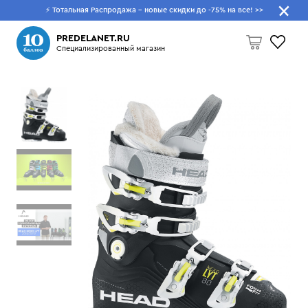
⚡ Тотальная Распродажа - новые скидки до -75% на все!
>>
Что будем искать?
PREDELANET.RU
Специализированный магазин
Пусто