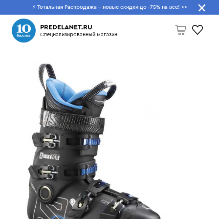
⚡ Тотальная Распродажа - новые скидки до -75% на все!
>>
Что будем искать?
PREDELANET.RU
Специализированный магазин
Пусто