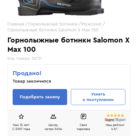
Главная
Горнолыжные ботинки
Мужские
Горнолыжные ботинки Salomon X Max 100
Горнолыжные ботинки Salomon X
Max 100
Код товара:
36731
Продано!
Товар закончился
Узнать
Подобрать замену
о поступлении
Нам 15 лет!
Центр,
Своя
Наш рейтинг
C 2007 года
метро 560м
парковка
4.9/
5