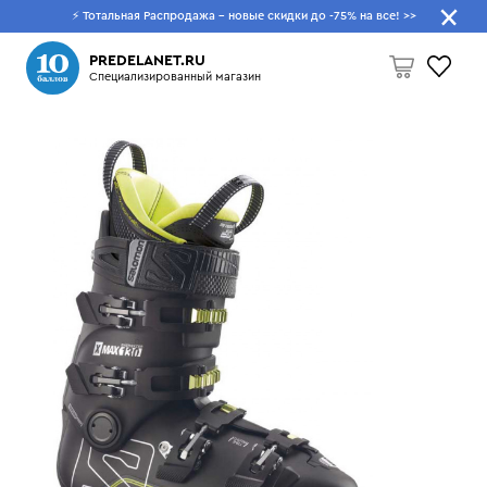
⚡ Тотальная Распродажа - новые скидки до -75% на все!
>>
Что будем искать?
PREDELANET.RU
Специализированный магазин
Пусто