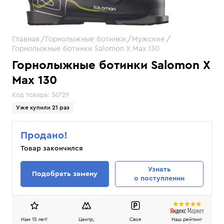
Главная
Горнолыжные ботинки
Мужские
Горнолыжные ботинки Salomon X Max 130
Горнолыжные ботинки Salomon X
Max 130
Код товара:
36729
Уже купили 21 раз
Продано!
Товар закончился
Узнать
Подобрать замену
о поступлении
Нам 15 лет!
Центр,
Своя
Наш рейтинг