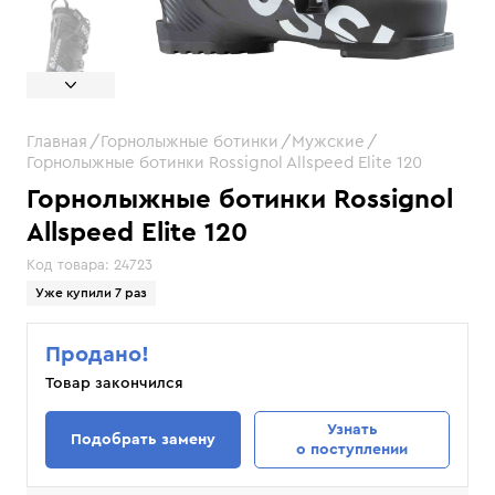
Главная
Горнолыжные ботинки
Мужские
Горнолыжные ботинки Rossignol Allspeed Elite 120
Горнолыжные ботинки Rossignol
Allspeed Elite 120
Код товара:
24723
Уже купили 7 раз
Продано!
Товар закончился
Узнать
Подобрать замену
о поступлении