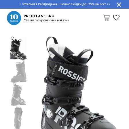
⚡ Тотальная Распродажа - новые скидки до -75% на все!
>>
Что будем искать?
PREDELANET.RU
Специализированный магазин
Пусто