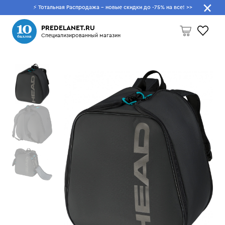
⚡ Тотальная Распродажа - новые скидки до -75% на все!
>>
Что будем искать?
PREDELANET.RU
Специализированный магазин
Пусто