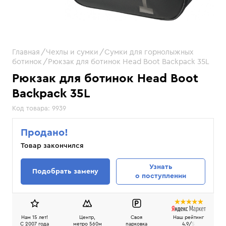
Главная
Чехлы и сумки
Сумки для горнолыжных
ботинок
Рюкзак для ботинок Head Boot Backpack 35L
Рюкзак для ботинок Head Boot
Backpack 35L
Код товара:
9939
Продано!
Товар закончился
Узнать
Подобрать замену
о поступлении
Нам 15 лет!
Центр,
Своя
Наш рейтинг
C 2007 года
метро 560м
парковка
4.9/
5