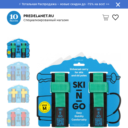
⚡ Тотальная Распродажа - новые скидки до -75% на все!
>>
Что будем искать?
PREDELANET.RU
Специализированный магазин
Пусто