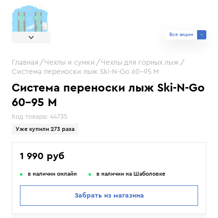
Все акции
Главная
Чехлы и сумки
Чехлы для горных лыж
Система переноски лыж Ski-N-Go 60-95 M
Система переноски лыж Ski-N-Go
60-95 M
Код товара:
44735
Уже купили 273 раза
1 990 руб
в наличии онлайн
в наличии на Шаболовке
Забрать из магазина