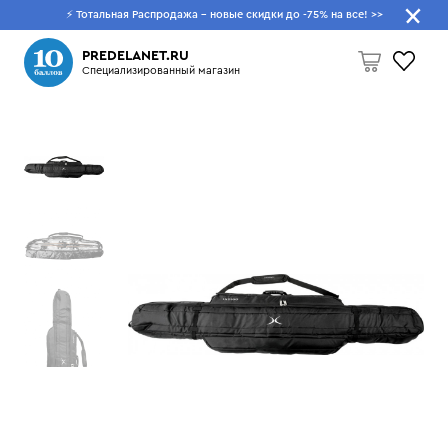
⚡ Тотальная Распродажа - новые скидки до -75% на все!
>>
Что будем искать?
PREDELANET.RU
Специализированный магазин
Пусто