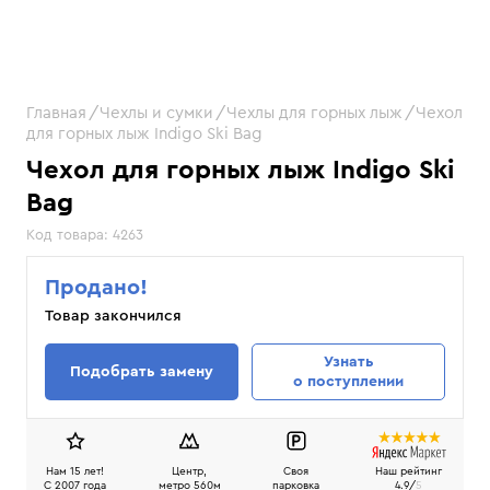
Главная
Чехлы и сумки
Чехлы для горных лыж
Чехол
для горных лыж Indigo Ski Bag
Чехол для горных лыж Indigo Ski
Bag
Код товара:
4263
Продано!
Товар закончился
Узнать
Подобрать замену
о поступлении
Нам 15 лет!
Центр,
Своя
Наш рейтинг
C 2007 года
метро 560м
парковка
4.9/
5