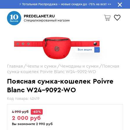
⚡ Тотальная Распродажа - новые скидки до -75% на все!
>>
Что будем искать?
PREDELANET.RU
Специализированный магазин
Пусто
Все акции
Главная
Чехлы и сумки
Чемоданы и сумки
Поясная
сумка-кошелек Poivre Blanc W24-9092-WO
Поясная сумка-кошелек Poivre
Blanc W24-9092-WO
Код товара:
42419
4 990 руб
-60%
2 000 руб
Вы экономите 2 990 руб